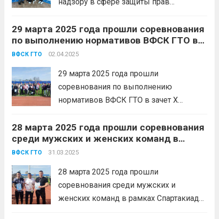
надзору в сфере защиты прав
потребителей и благополучия человека
29 марта 2025 года прошли соревнования
по Краснодарскому краю выполнили
по выполнению нормативов ВФСК ГТО в
нормативы ВФСК «Готов к труду и
зачет X Сельских спортивных игр МО
обороне»! Участницы прошли
02.04.2025
ВФСК ГТО
Белореченский район в 2025 году.
испытания, соответствующие своей
29 марта 2025 года прошли
возрастной ступени. Мы увидели
соревнования по выполнению
невероятные усилия...
Читать дальше
нормативов ВФСК ГТО в зачет X
Сельских спортивных игр МО
28 марта 2025 года прошли соревнования
Белореченский район в 2025 году. В
среди мужских и женских команд в
минувшие выходные жители сельских
рамках Спартакиады предприятий,
поселений собрались, чтобы
31.03.2025
ВФСК ГТО
организаций, учреждений МО
продемонстрировать свою физическую
Белореченский район, включающие в
28 марта 2025 года прошли
подготовленность и стремление к
себя выполнение нормативов ВФСК ГТО.
соревнования среди мужских и
здоровому образу...
Читать дальше
женских команд в рамках Спартакиады
предприятий, организаций, учреждений