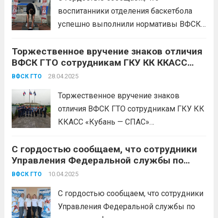
воспитанников отделения бокса и
воспитанники отделения баскетбола
воспитанников футбольного клуба
успешно выполнили нормативы ВФСК
«Краснодар», посвященные 80-летию
ГТО! Это замечательное достижение не
Победы!
Эти соревнования стали...
Торжественное вручение знаков отличия
только свидетельствует о высоком
Читать дальше
ВФСК ГТО сотрудникам ГКУ КК ККАСС
уровне подготовки спортсменов, но и
«Кубань — СПАС» Белореченского
подтверждает их стремление к
28.04.2025
ВФСК ГТО
аварийно-спасательного отряда!
здоровому и активному образу жизни.
Торжественное вручение знаков
Команда усердно тренировалась и
отличия ВФСК ГТО сотрудникам ГКУ КК
проявила настоящую...
Читать дальше
ККАСС «Кубань — СПАС»
Белореченского аварийно-
С гордостью сообщаем, что сотрудники
спасательного отряда! 25 апреля 2025
Управления Федеральной службы по
года прошло значимое событие –
надзору в сфере защиты прав
вручение знаков отличия «Готов к труду
10.04.2025
ВФСК ГТО
потребителей и благополучия человека
и обороне» (ГТО) для сотрудников
по Краснодарскому краю выполнили
С гордостью сообщаем, что сотрудники
«Кубань-Спас». Это мероприятие
нормативы ВФСК «Готов к труду и
Управления Федеральной службы по
подчеркнуло важность...
Читать дальше
обороне»!