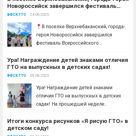
Новороссийск завершился фестиваль
Всероссийского физкультурно-
24.06.2025
ВФСК ГТО
спортивного комплекса «Готов к труду и
обороне «, среди граждан, проживающих
В поселке Верхнебаканский, города-
в сельской местности.
героя Новороссийск завершился
фестиваль Всероссийского
физкультурно-спортивного комплекса
Ура! Награждение детей знаками отличия
«Готов к труду и обороне «, среди
ГТО на выпускных в детских садах!
граждан, проживающих в сельской
местности. 🕯В День памяти и скорби
03.06.2025
ВФСК ГТО
мероприятие началось с минуты
Ура! Награждение детей знаками
молчания, признавая важность
отличия ГТО на выпускных в детских
исторического наследия нашего
садах! На прошедшей неделе
государства и памяти...
Читать дальше
сотрудники центра тестирования ВФСК
Итоги конкурса рисунков «Я рисую ГТО» в
ГТО провели торжественное
детском саду!
награждение юных спортсменов