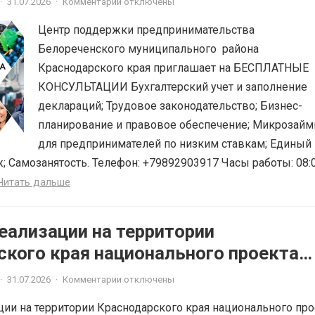
·
31.07.2026
·
Комментарии отключены
ЫЕ КОНСУЛЬТАЦИИ
Центр поддержки предпринимательства
Белореченского муниципального района
Краснодарского края приглашает на БЕСПЛАТНЫЕ
КОНСУЛЬТАЦИИ Бухгалтерский учет и заполнение
деклараций; Трудовое законодательство; Бизнес-
планирование и правовое обеспечение; Микрозай
для предпринимателей по низким ставкам; Единый
; Самозанятость. Телефон: +79892903917 Часы работы: 08:
Читать дальше
еализации на территории
ского края национального проекта
ная и конкурентная экономика»
·
31.07.2026
·
Комментарии отключены
ции на территории Краснодарского края национального про