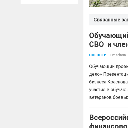
Связанные за
Обучающий
СВО и 
От
admin
НОВОСТИ
Обучающий проект
дело» Презентац
бизнеса Краснода
участие в обучаю
ветеранов боевых
Всероссий
финансово