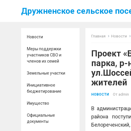
Дружненское сельское пос
Главная
Новости
Новости
Меры поддержки
Проект «
участников СВО и
парка, р-
членов их семей
ул.Шоссе
Земельные участки
жителей
Инициативное
бюджетирование
От
admin
НОВОСТИ
Имущество
В администрац
Официальные
района поступ
документы
Белореченский,