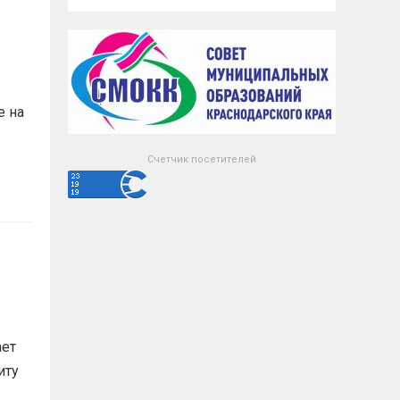
е на
Счетчик посетителей
ает
иту