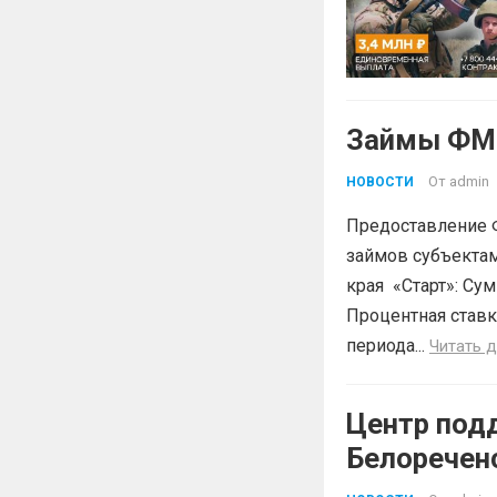
Займы ФМК
От
admin
НОВОСТИ
Предоставление 
займов субъектам
края «Старт»: Сум
Процентная ставк
периода...
Читать 
Центр под
Белоречен
Краснодар