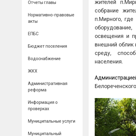
жителей п.Мир
Отчеты главы
собрание жите
Нормативно-правовые
п.Мирного, где
акты
оборудование,
ЕПБС
освещения и пр
внешний облик 
Бюджет поселения
среду, спосо
Водоснабжение
населения.
ЖКХ
Администрац
Административная
Белореченского
реформа
Информация о
проверках
Муниципальные услуги
Муниципальный