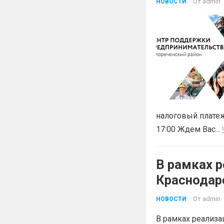
От
admin
НОВОСТИ
БЕСПЛАТН
налоговый платеж
17:00 Ждем Вас...
В рамках р
Краснодар
«Эффектив
От
admin
НОВОСТИ
В рамках реализа