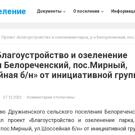
еление
Документы
О поселении
Информац
Проект «Благоустройство и озеленение парка, р-н Белореченский, пос.Мирный, ул.Шоссейная б/н» от инициативной группы 
Благоустройство и озеленение
н Белореченский, пос.Мирный,
йная б/н» от инициативной гру
·
27.12.2022
·
Комментарии отключены
ию Дружненского сельского поселения Белореченс
ил проект «Благоустройство и озеленение парка,
 пос.Мирный, ул.Шоссейная б/н» от инициативной гр