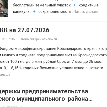
бесплатный земельный участок;
кредитные
каникулы;
сохранение места...
Читать дальше
К на 27.07.2026
·
31.07.2026
·
Комментарии отключены
Фондом микрофинансирования Краснодарского края льгот
 малого и среднего предпринимательства Краснодарского
ма от 100 тыс. до 5 млн. рублей Срок от 7 мес. до 36 мес.
а 0,1- 8,15 % годовых Возможно установление льготного
дальше
держки предпринимательства
ского муниципального района
ского края приглашает на