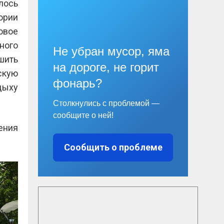
лось
ории
овое
ного
Не убран мусор, яма
шить
на дороге, не горит
скую
фонарь?
дыху
Столкнулись с проблемой —
сообщите о ней!
ения
Сообщить о проблеме