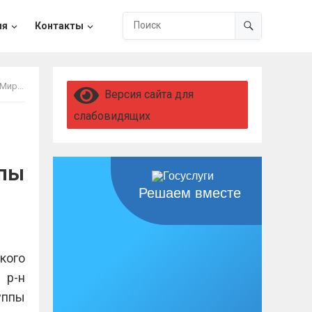
ия
Контакты
жителей
Версия сайта для
слабовидящих
ппы
Решаем вместе
кого
 р-н
уппы