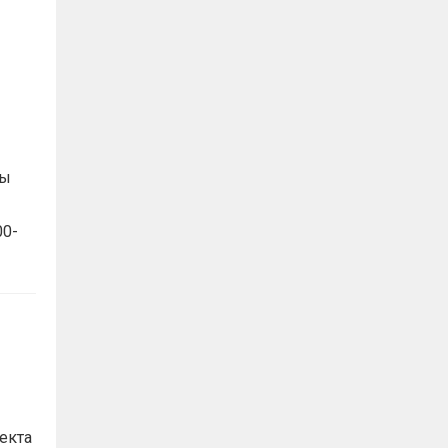
мы
00-
екта