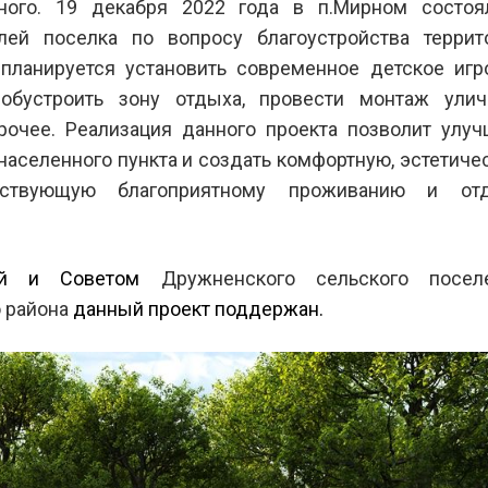
ного. 19 декабря 2022 года в п.Мирном состоя
лей поселка по вопросу благоустройства террит
 планируется установить современное детское игр
 обустроить зону отдыха, провести монтаж улич
очее. Реализация данного проекта позволит улуч
населенного пункта и создать комфортную, эстетиче
бствующую благоприятному проживанию и от
ией и Советом
Дружненского сельского посел
 района
данный проект поддержан.