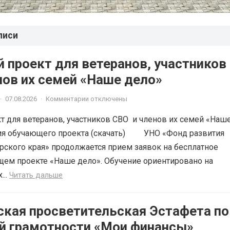
писи
 проект для ветеранов, участников
членов их семей «Наше дело»
·
07.08.2026
·
Комментарии отключены
 для ветеранов, участников СВО и членов их семей «Наш
ия обучающего проекта (скачать) УНО «Фонд развития
рского края» продолжается прием заявок на бесплатное
щем проекте «Наше дело». Обучение ориентировано на
...
Читать дальше
ская просветительская Эстафета по
й грамотности «Мои финансы»