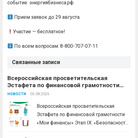
событие: энергиябизнеса.рф
Прием заявок до 29 августа.
Участие — бесплатное!
По всем вопросам:
8-800-707-07-11
Связанные записи
Всероссийская просветительская
Эстафета по финансовой грамотности
«Мои финансы»
03.08.2026
НОВОСТИ
Всероссийская просветительская
Эстафета по финансовой грамотности
«Мои финансы» Этап IX: «Безопасность
денег в цифровой среде» Подробнее на