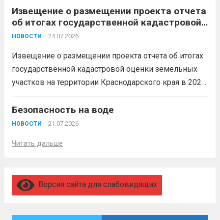
Извещение о размещении проекта отчета
невозможен без вашего согласия,
об итогах государственной кадастровой
увольнение по окончании срока
оценки земельных участков на
гарантировано. Регион предоставляет
24.07.2026
НОВОСТИ
территории Краснодарского края в 2026
бойцам множество мер поддержки:
году
Извещение о размещении проекта отчета об итогах
3,4 млн рублей единовременно;...
Читать
государственной кадастровой оценки земельных
дальше
участков на территории Краснодарского края в 2026
году, а также о порядке и сроках представления
замечаний к нему (скачать)
Безопасность на воде
Читать дальше
21.07.2026
НОВОСТИ
Читать дальше
Версия сайта для слабовидящих