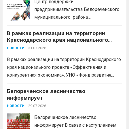
Центр поддержки
предпринимательства Белореченского
муниципального района
Краснодарского края приглашает на
В рамках реализации на территории
БЕСПЛАТНЫЕ КОНСУЛЬТАЦИИ
Краснодарского края национального
Бухгалтерский учет и заполнение
проекта «Эффективная и конкурентная
деклараций; Трудовое
31.07.2026
НОВОСТИ
экономика»
законодательство; Бизнес-
В рамках реализации на территории Краснодарского
планирование и правовое обеспечение;
края национального проекта «Эффективная и
Микрозаймы для предпринимателей по
конкурентная экономика», УНО «Фонд развития
низким ставкам; Единый налоговый
бизнеса Краснодарского края» информирует о
платеж; Самозанятость. Телефон:
доступных мерах поддержки субъектов малого и
Белореченское лесничество
+79892903917 Часы работы: 08:00-17:00
информирует
среднего предпринимательства и граждан,
Ждем Вас...
Читать дальше
желающих вести бизнес.
29.07.2026
Читать дальше
НОВОСТИ
Белореченское лесничество
информирует В связи с наступлением