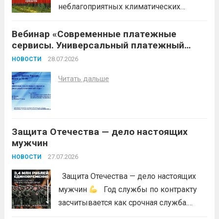
неблагоприятных климатических
условий (повышение температуры
Вебинар «Современные платежные
воздуха, отсутствие осадков,
сервисы. Универсальный платежный
порывистый ветер), в целях
код»
недопущения ухудшения лесопожарной
28.07.2026
НОВОСТИ
обстановки и предотвращения
Читать дальше
возникновений чрезвычайных
ситуаций в лесах, связанных с лесными
пожарами, в соответствии со ст. 53.5
Лесного...
Читать дальше
Защита Отечества — дело настоящих
мужчин
27.07.2026
НОВОСТИ
Защита Отечества — дело настоящих
мужчин
Год службы по контракту
засчитывается как срочная служба.
Перевод в другое подразделение