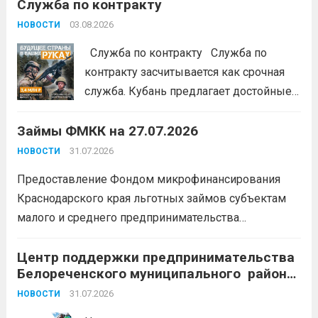
Служба по контракту
портале: моифинансы.рф
#ЭстафетаМоиФинансы
Читать дальше
03.08.2026
НОВОСТИ
Служба по контракту Служба по
контракту засчитывается как срочная
служба. Кубань предлагает достойные
условия для тех, кто готов встать на
Займы ФМКК на 27.07.2026
защиту Отечества:
3,4 млн рублей
единовременно;
бесплатный
31.07.2026
НОВОСТИ
земельный участок;
кредитные
Предоставление Фондом микрофинансирования
каникулы;
сохранение места...
Читать
Краснодарского края льготных займов субъектам
дальше
малого и среднего предпринимательства
Краснодарского края «Старт»: Сумма от 100 тыс. до
5 млн. рублей Срок от 7 мес. до 36 мес. Процентная
Центр поддержки предпринимательства
Белореченского муниципального района
ставка 0,1- 8,15 % годовых Возможно установление
Краснодарского края приглашает на
льготного периода...
31.07.2026
Читать дальше
НОВОСТИ
БЕСПЛАТНЫЕ КОНСУЛЬТАЦИИ