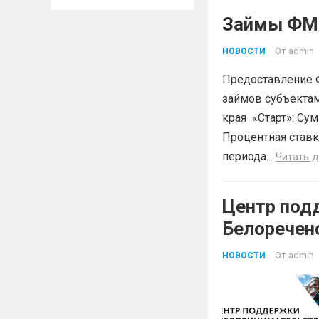
Займы ФМК
От
admin
НОВОСТИ
Предоставление 
займов субъектам
края «Старт»: Сум
Процентная ставк
периода...
Читать 
Центр под
Белоречен
Краснодар
От
admin
НОВОСТИ
БЕСПЛАТН