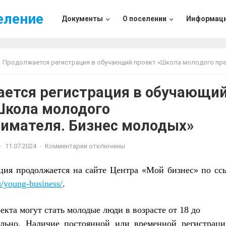
еление
Документы
О поселении
Информац
Продолжается регистрация в обучающий проект «Школа молодого предпринимателя. Бизнес мол
ется регистрация в обучающи
Школа молодого
имателя. Бизнес молодых»
·
11.07.2024
·
Комментарии отключены
ция продолжается на сайте Центра «Мой бизнес» по сс
u/young-business/
.
кта могут стать молодые люди в возрасте от 18 до
ельно. Наличие постоянной или временной регистраци