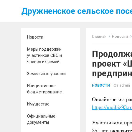
Дружненское сельское пос
Главная
Новости
Новости
Меры поддержки
Продолжа
участников СВО и
проект «
членов их семей
предприн
Земельные участки
От
admin
Инициативное
НОВОСТИ
бюджетирование
Онлайн-регистра
Имущество
https://moibiz93.r
Официальные
Участниками прое
документы
35 лет включит