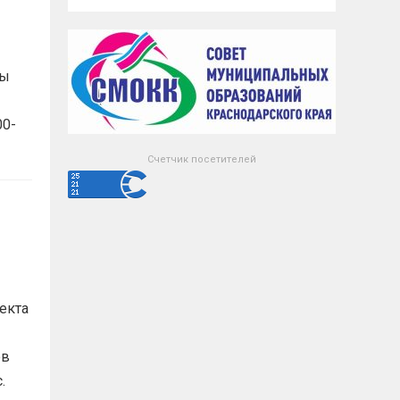
мы
00-
Счетчик посетителей
екта
ов
с.