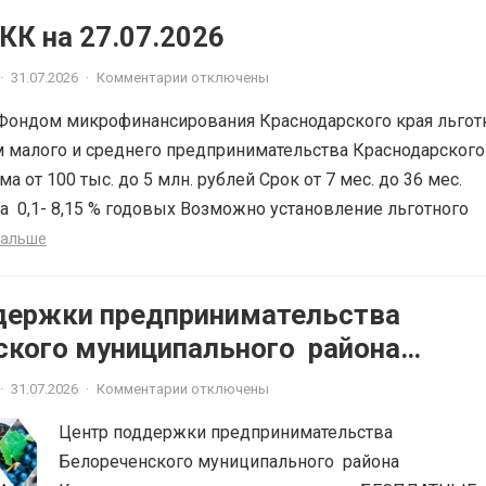
К на 27.07.2026
·
31.07.2026
·
Комментарии отключены
Фондом микрофинансирования Краснодарского края льгот
 малого и среднего предпринимательства Краснодарского
ма от 100 тыс. до 5 млн. рублей Срок от 7 мес. до 36 мес.
а 0,1- 8,15 % годовых Возможно установление льготного
дальше
держки предпринимательства
ского муниципального района
ского края приглашает на
·
31.07.2026
·
Комментарии отключены
ЫЕ КОНСУЛЬТАЦИИ
Центр поддержки предпринимательства
Белореченского муниципального района