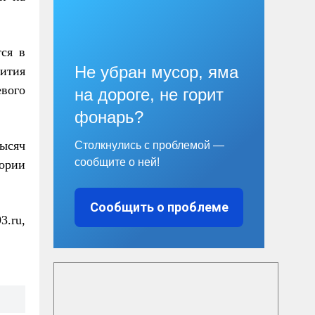
тся в
Не убран мусор, яма
вития
евого
на дороге, не горит
фонарь?
ысяч
Столкнулись с проблемой —
сообщите о ней!
ории
Сообщить о проблеме
3.ru,