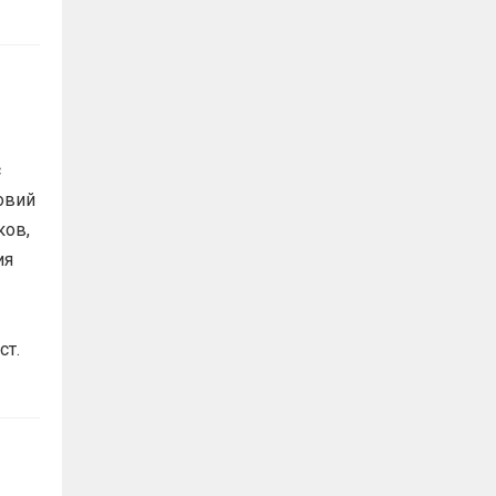
с
овий
ков,
ия
ст.