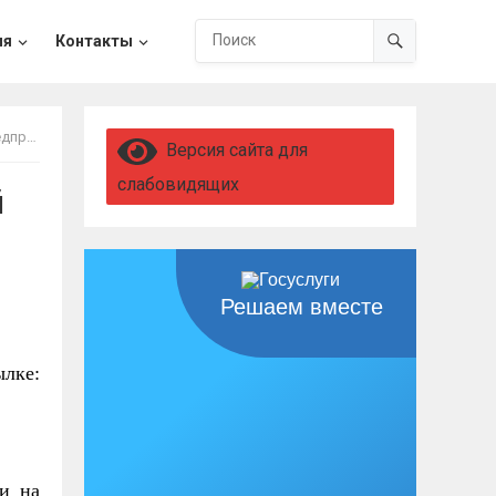
ия
Контакты
одых»
Версия сайта для
слабовидящих
й
Решаем вместе
ылке:
и на