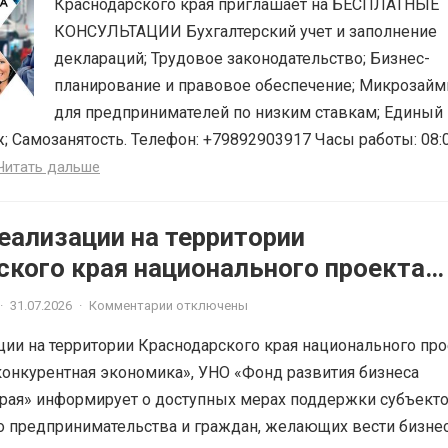
Краснодарского края приглашает на БЕСПЛАТНЫЕ
КОНСУЛЬТАЦИИ Бухгалтерский учет и заполнение
деклараций; Трудовое законодательство; Бизнес-
планирование и правовое обеспечение; Микрозай
для предпринимателей по низким ставкам; Единый
; Самозанятость. Телефон: +79892903917 Часы работы: 08:
Читать дальше
еализации на территории
ского края национального проекта
ная и конкурентная экономика»
·
31.07.2026
·
Комментарии отключены
ции на территории Краснодарского края национального про
онкурентная экономика», УНО «Фонд развития бизнеса
рая» информирует о доступных мерах поддержки субъект
о предпринимательства и граждан, желающих вести бизне