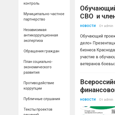
контроль
Обучающий
Муниципально-частное
СВО и 
партнерство
От
admin
НОВОСТИ
Независимая
антикоррупционная
Обучающий проект
экспертиза
дело» Презентац
бизнеса Краснода
Обращения граждан
участие в обучаю
План социально-
ветеранов боевых
экономического
развития
Всероссий
Противодействие
финансово
коррупции
Публичные слушания
От
admin
НОВОСТИ
Тексты проектов
решений