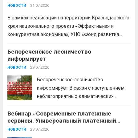
проекта «Эффективная и конкурентная
деклараций; Трудовое
31.07.2026
НОВОСТИ
экономика»
законодательство; Бизнес-
В рамках реализации на территории Краснодарского
планирование и правовое обеспечение;
края национального проекта «Эффективная и
Микрозаймы для предпринимателей по
конкурентная экономика», УНО «Фонд развития
низким ставкам; Единый налоговый
бизнеса Краснодарского края» информирует о
платеж; Самозанятость. Телефон:
доступных мерах поддержки субъектов малого и
Белореченское лесничество
+79892903917 Часы работы: 08:00-17:00
информирует
среднего предпринимательства и граждан,
Ждем Вас...
Читать дальше
желающих вести бизнес.
29.07.2026
Читать дальше
НОВОСТИ
Белореченское лесничество
информирует В связи с наступлением
неблагоприятных климатических
условий (повышение температуры
Вебинар «Современные платежные
воздуха, отсутствие осадков,
сервисы. Универсальный платежный
порывистый ветер), в целях
код»
недопущения ухудшения лесопожарной
28.07.2026
НОВОСТИ
обстановки и предотвращения