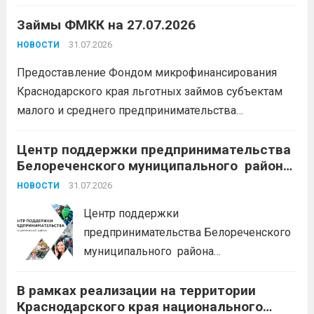
условия для тех, кто готов встать на
Займы ФМКК на 27.07.2026
защиту Отечества:
3,4 млн рублей
единовременно;
бесплатный
31.07.2026
НОВОСТИ
земельный участок;
кредитные
Предоставление Фондом микрофинансирования
каникулы;
сохранение места...
Читать
Краснодарского края льготных займов субъектам
дальше
малого и среднего предпринимательства
Краснодарского края «Старт»: Сумма от 100 тыс. до
5 млн. рублей Срок от 7 мес. до 36 мес. Процентная
Центр поддержки предпринимательства
Белореченского муниципального района
ставка 0,1- 8,15 % годовых Возможно установление
Краснодарского края приглашает на
льготного периода...
31.07.2026
Читать дальше
НОВОСТИ
БЕСПЛАТНЫЕ КОНСУЛЬТАЦИИ
Центр поддержки
предпринимательства Белореченского
муниципального района
Краснодарского края приглашает на
В рамках реализации на территории
БЕСПЛАТНЫЕ КОНСУЛЬТАЦИИ
Краснодарского края национального
Бухгалтерский учет и заполнение