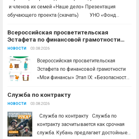
и членов их семей «Наше дело» Презентация
обучающего проекта (скачать) УНО «Фонд
развития бизнеса Краснодарского края»
продолжается прием заявок на бесплатное участие в
Всероссийская просветительская
Эстафета по финансовой грамотности
обучающем проекте «Наше дело». Обучение
«Мои финансы»
ориентировано на ветеранов боевых...
03.08.2026
Читать дальше
НОВОСТИ
Всероссийская просветительская
Эстафета по финансовой грамотности
«Мои финансы» Этап IX: «Безопасность
денег в цифровой среде» Подробнее на
Служба по контракту
портале: моифинансы.рф
#ЭстафетаМоиФинансы
Читать дальше
03.08.2026
НОВОСТИ
Служба по контракту Служба по
контракту засчитывается как срочная
служба. Кубань предлагает достойные