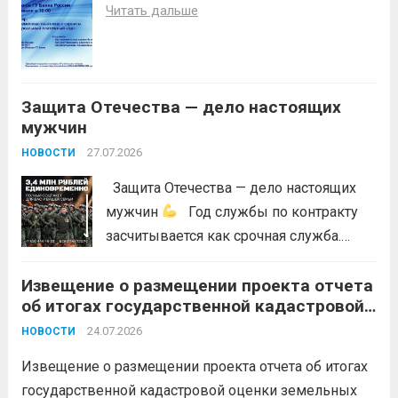
Читать дальше
возникновений чрезвычайных
ситуаций в лесах, связанных с лесными
пожарами, в соответствии со ст. 53.5
Лесного...
Читать дальше
Защита Отечества — дело настоящих
мужчин
27.07.2026
НОВОСТИ
Защита Отечества — дело настоящих
мужчин
Год службы по контракту
засчитывается как срочная служба.
Перевод в другое подразделение
Извещение о размещении проекта отчета
невозможен без вашего согласия,
об итогах государственной кадастровой
увольнение по окончании срока
оценки земельных участков на
гарантировано. Регион предоставляет
24.07.2026
НОВОСТИ
территории Краснодарского края в 2026
бойцам множество мер поддержки:
году
Извещение о размещении проекта отчета об итогах
3,4 млн рублей единовременно;...
Читать
государственной кадастровой оценки земельных