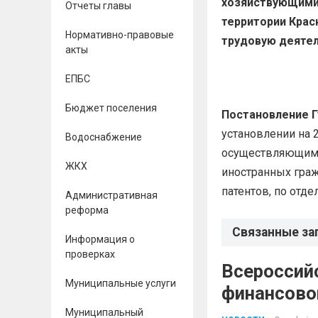
хозяйствующими
Отчеты главы
территории Крас
Нормативно-правовые
трудовую деятел
акты
ЕПБС
Бюджет поселения
Постановление Г
установлении на 
Водоснабжение
осуществляющими 
ЖКХ
иностранных гра
патентов, по отд
Административная
реформа
Связанные за
Информация о
проверках
Всероссий
Муниципальные услуги
финансово
Муниципальный