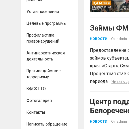
Устав поселения
Целевые программы
Займы ФМК
Профилактика
От
admin
НОВОСТИ
правонарушений
Предоставление 
Антинаркотическая
займов субъектам
деятельность
края «Старт»: Сум
Противодействие
Процентная ставк
терроризму
периода...
Читать 
ВФСК ГТО
Центр под
Фотогалерея
Белоречен
Контакты
Краснодар
От
admin
НОВОСТИ
Написать обращение
БЕСПЛАТН