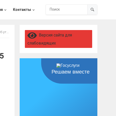
ия
Контакты
льности
Версия сайта для
слабовидящих
05
Решаем вместе