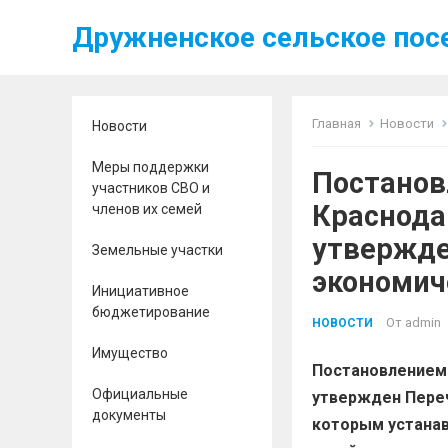
Дружненское сельское пос
Главная
Новости
Новости
Меры поддержки
Постанов
участников СВО и
Краснода
членов их семей
утвержде
Земельные участки
экономич
Инициативное
бюджетирование
От
admin
НОВОСТИ
Имущество
Постановлением 
Официальные
утвержден Переч
документы
которым устанав