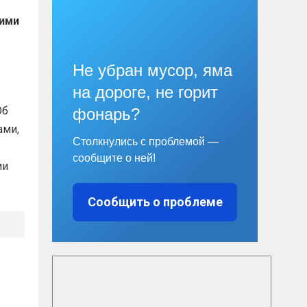
щими
Не убран мусор, яма
на дороге, не горит
Об
фонарь?
ами,
Столкнулись с проблемой —
сообщите о ней!
ии
Сообщить о проблеме