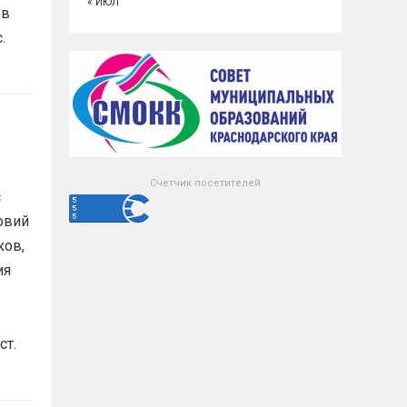
« ИЮЛ
ов
с.
Счетчик посетителей
с
овий
ков,
ия
ст.