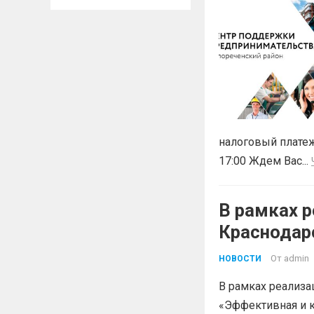
налоговый платеж
17:00 Ждем Вас...
В рамках р
Краснодар
«Эффектив
От
admin
НОВОСТИ
В рамках реализа
«Эффективная и к