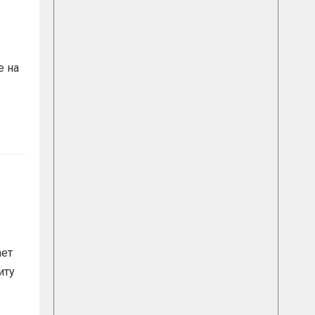
е на
ает
иту