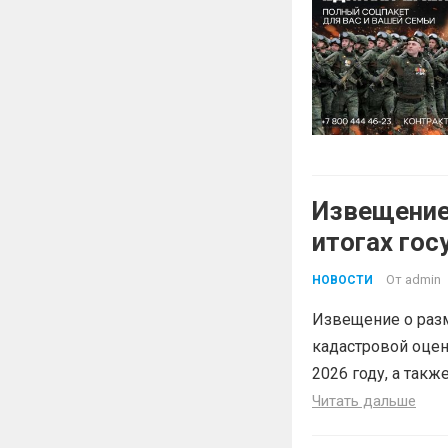
Извещение
итогах го
земельных
От
admin
НОВОСТИ
Краснодарс
Извещение о разм
кадастровой оцен
2026 году, а такж
Читать дальше