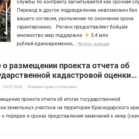
службы по контракту засчитывается как срочная сл
Перевод в другое подразделение невозможен без
вашего согласия, увольнение по окончании срока
гарантировано. Регион предоставляет бойцам
множество мер поддержки:
3,4 млн
рублей единовременно;...
Читать дальше
 о размещении проекта отчета об
сударственной кадастровой оценки
 участков на территории
·
24.07.2026
·
Комментарии отключены
кого края в 2026 году
ещении проекта отчета об итогах государственной
ки земельных участков на территории Краснодарского кра
е о порядке и сроках представления замечаний к нему (скач