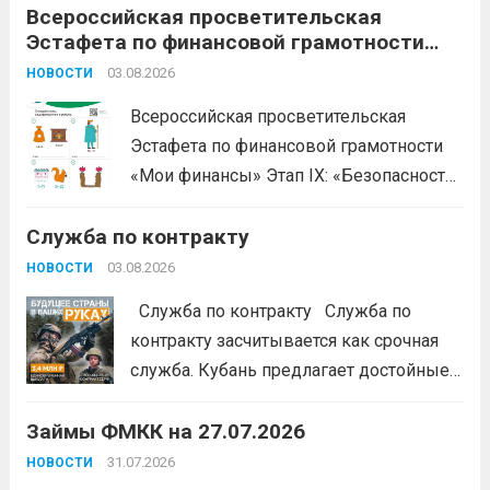
Всероссийская просветительская
Эстафета по финансовой грамотности
«Мои финансы»
03.08.2026
НОВОСТИ
Всероссийская просветительская
Эстафета по финансовой грамотности
«Мои финансы» Этап IX: «Безопасность
денег в цифровой среде» Подробнее на
Служба по контракту
портале: моифинансы.рф
#ЭстафетаМоиФинансы
Читать дальше
03.08.2026
НОВОСТИ
Служба по контракту Служба по
контракту засчитывается как срочная
служба. Кубань предлагает достойные
условия для тех, кто готов встать на
Займы ФМКК на 27.07.2026
защиту Отечества:
3,4 млн рублей
единовременно;
бесплатный
31.07.2026
НОВОСТИ
земельный участок;
кредитные