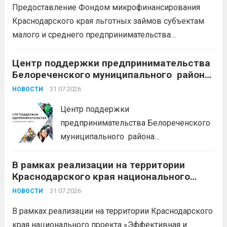
Предоставление Фондом микрофинансирования
каникулы;
сохранение места...
Читать
Краснодарского края льготных займов субъектам
дальше
малого и среднего предпринимательства
Краснодарского края «Старт»: Сумма от 100 тыс. до
5 млн. рублей Срок от 7 мес. до 36 мес. Процентная
Центр поддержки предпринимательства
Белореченского муниципального района
ставка 0,1- 8,15 % годовых Возможно установление
Краснодарского края приглашает на
льготного периода...
31.07.2026
Читать дальше
НОВОСТИ
БЕСПЛАТНЫЕ КОНСУЛЬТАЦИИ
Центр поддержки
предпринимательства Белореченского
муниципального района
Краснодарского края приглашает на
В рамках реализации на территории
БЕСПЛАТНЫЕ КОНСУЛЬТАЦИИ
Краснодарского края национального
Бухгалтерский учет и заполнение
проекта «Эффективная и конкурентная
деклараций; Трудовое
31.07.2026
НОВОСТИ
экономика»
законодательство; Бизнес-
В рамках реализации на территории Краснодарского
планирование и правовое обеспечение;
края национального проекта «Эффективная и