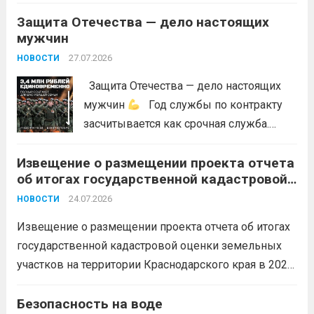
Лесного...
Читать дальше
Защита Отечества — дело настоящих
мужчин
27.07.2026
НОВОСТИ
Защита Отечества — дело настоящих
мужчин
Год службы по контракту
засчитывается как срочная служба.
Перевод в другое подразделение
Извещение о размещении проекта отчета
невозможен без вашего согласия,
об итогах государственной кадастровой
увольнение по окончании срока
оценки земельных участков на
гарантировано. Регион предоставляет
24.07.2026
НОВОСТИ
территории Краснодарского края в 2026
бойцам множество мер поддержки:
году
Извещение о размещении проекта отчета об итогах
3,4 млн рублей единовременно;...
Читать
государственной кадастровой оценки земельных
дальше
участков на территории Краснодарского края в 2026
году, а также о порядке и сроках представления
замечаний к нему (скачать)
Безопасность на воде
Читать дальше