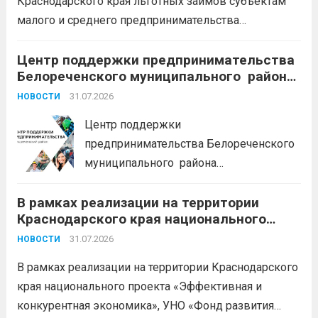
Краснодарского края льготных займов субъектам
дальше
малого и среднего предпринимательства
Краснодарского края «Старт»: Сумма от 100 тыс. до
5 млн. рублей Срок от 7 мес. до 36 мес. Процентная
Центр поддержки предпринимательства
Белореченского муниципального района
ставка 0,1- 8,15 % годовых Возможно установление
Краснодарского края приглашает на
льготного периода...
31.07.2026
Читать дальше
НОВОСТИ
БЕСПЛАТНЫЕ КОНСУЛЬТАЦИИ
Центр поддержки
предпринимательства Белореченского
муниципального района
Краснодарского края приглашает на
В рамках реализации на территории
БЕСПЛАТНЫЕ КОНСУЛЬТАЦИИ
Краснодарского края национального
Бухгалтерский учет и заполнение
проекта «Эффективная и конкурентная
деклараций; Трудовое
31.07.2026
НОВОСТИ
экономика»
законодательство; Бизнес-
В рамках реализации на территории Краснодарского
планирование и правовое обеспечение;
края национального проекта «Эффективная и
Микрозаймы для предпринимателей по
конкурентная экономика», УНО «Фонд развития
низким ставкам; Единый налоговый