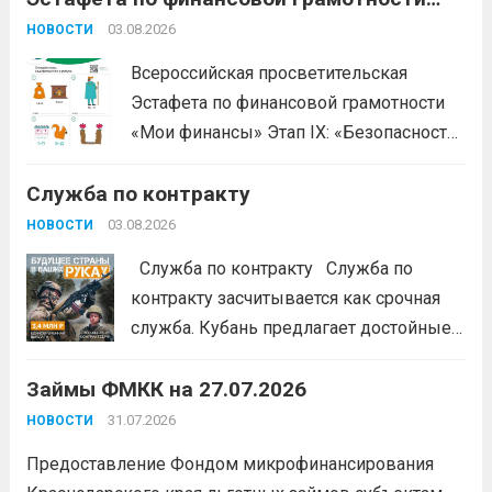
«Мои финансы»
03.08.2026
НОВОСТИ
Всероссийская просветительская
Эстафета по финансовой грамотности
«Мои финансы» Этап IX: «Безопасность
денег в цифровой среде» Подробнее на
Служба по контракту
портале: моифинансы.рф
#ЭстафетаМоиФинансы
Читать дальше
03.08.2026
НОВОСТИ
Служба по контракту Служба по
контракту засчитывается как срочная
служба. Кубань предлагает достойные
условия для тех, кто готов встать на
Займы ФМКК на 27.07.2026
защиту Отечества:
3,4 млн рублей
единовременно;
бесплатный
31.07.2026
НОВОСТИ
земельный участок;
кредитные
Предоставление Фондом микрофинансирования
каникулы;
сохранение места...
Читать