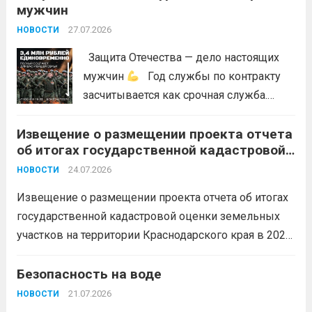
мужчин
27.07.2026
НОВОСТИ
Защита Отечества — дело настоящих
мужчин
Год службы по контракту
засчитывается как срочная служба.
Перевод в другое подразделение
Извещение о размещении проекта отчета
невозможен без вашего согласия,
об итогах государственной кадастровой
увольнение по окончании срока
оценки земельных участков на
гарантировано. Регион предоставляет
24.07.2026
НОВОСТИ
территории Краснодарского края в 2026
бойцам множество мер поддержки:
году
Извещение о размещении проекта отчета об итогах
3,4 млн рублей единовременно;...
Читать
государственной кадастровой оценки земельных
дальше
участков на территории Краснодарского края в 2026
году, а также о порядке и сроках представления
замечаний к нему (скачать)
Безопасность на воде
Читать дальше
21.07.2026
НОВОСТИ