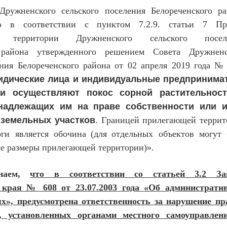
Дружненского сельского поселения Белореченского ра
то в соответствии с пунктом 7.2.9. статьи 7 Пр
тва территории Дружненского сельского посел
 района утвержденного решением Совета Дружненс
ения Белореченского района от 02 апреля 2019 года №
идические лица и индивидуальные предпринима
и осуществляют покос сорной растительнос
инадлежащих им на праве собственности или 
земельных участков
. Г
раницей
п
рилегающей террит
оги
я
вляется
о
бочина
(
для
о
тдельных
о
бъектов
м
огут
ые
р
азмеры
п
рилегающей
т
ерритории)
».
инаем,
что в соответствии со статьей 3.2 За
 края № 608 от 23.07.2003 года «Об администрати
х», предусмотрена ответственность за нарушение пр
а, установленных органами местного самоуправлен