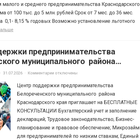
 малого и среднего предпринимательства Краснодарского
ма от 100 тыс. до 5 млн. рублей Срок от 7 мес. до 36 мес.
а 0,1- 8,15 % годовых Возможно установление льготного
дальше
держки предпринимательства
ского муниципального района
ского края приглашает на
·
31.07.2026
·
Комментарии отключены
ЫЕ КОНСУЛЬТАЦИИ
Центр поддержки предпринимательства
Белореченского муниципального района
Краснодарского края приглашает на БЕСПЛАТНЫЕ
КОНСУЛЬТАЦИИ Бухгалтерский учет и заполнение
деклараций; Трудовое законодательство; Бизнес-
планирование и правовое обеспечение; Микрозай
для предпринимателей по низким ставкам; Единый