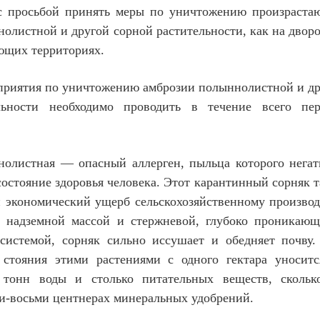
 с просьбой принять меры по уничтожению произраста
олистной и другой сорной растительности, как на двор
ающих территориях.
приятия по уничтожению амброзии полыннолистной и д
льности необходимо проводить в течение всего пер
олистная — опасный аллерген, пыльца которого нега
состояние здоровья человека. Этот карантинный сорняк 
 экономический ущерб сельскохозяйственному производ
 надземной массой и стержневой, глубоко проникающ
системой, сорняк сильно иссушает и обедняет почву
 стояния этими растениями с одного гектара уносит
 тонн воды и столько питательных веществ, скольк
ми-восьми центнерах минеральных удобрений.