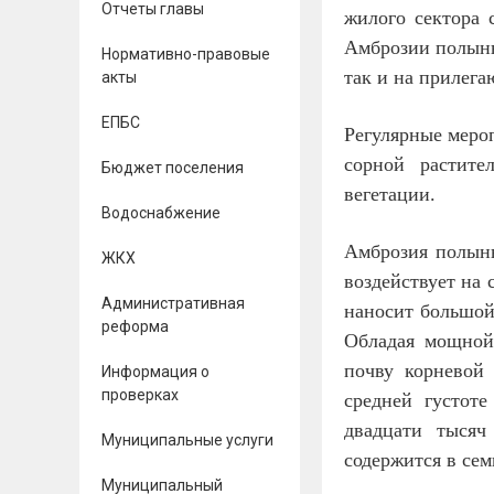
Отчеты главы
жилого сектора
Амброзии полынн
Нормативно-правовые
так и на прилег
акты
ЕПБС
Регулярные меро
сорной растите
Бюджет поселения
вегетации.
Водоснабжение
Амброзия полынн
ЖКХ
воздействует на 
Административная
наносит большой
реформа
Обладая мощной
почву корневой 
Информация о
проверках
средней густоте
двадцати тысяч
Муниципальные услуги
содержится в се
Муниципальный