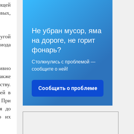
ющей
овых,
Не убран мусор, яма
ругой
на дороге, не горит
иода
фонарь?
Столкнулись с проблемой —
тивно
сообщите о ней!
также
ству.
Сообщить о проблеме
ей в
. При
ся до
о их