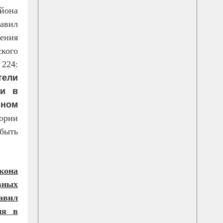
йона
авил
ения
кого
 224:
тели
ти в
ином
ории
б
ыть
кона
вных
авил
ия в