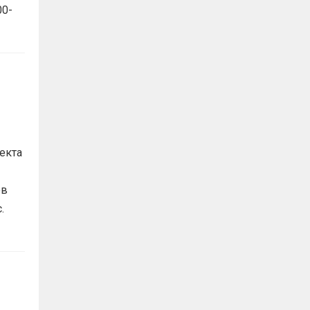
00-
екта
ов
с.