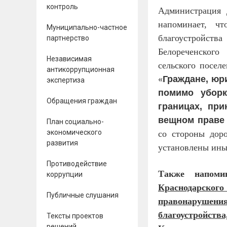
контроль
Администрация 
напоминает, ч
Муниципально-частное
благоустройс
партнерство
Белореченского
Независимая
сельского посел
антикоррупционная
«
Граждане, юр
экспертиза
помимо уборк
Обращения граждан
границах, пр
вещном праве 
План социально-
экономического
с
о
с
тороны
д
ор
развития
установлены
и
н
Противодействие
Также напом
коррупции
Краснодарского
Публичные слушания
правонарушения
благоустройств
Тексты проектов
решений