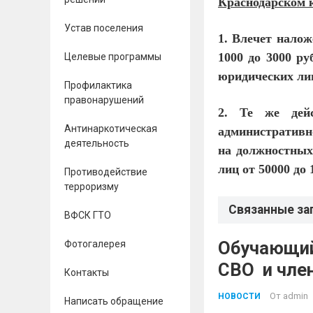
Краснодарском 
Устав поселения
1. Влечет нало
1000 до 3000 ру
Целевые программы
юридических лиц
Профилактика
правонарушений
2. Те же дей
Антинаркотическая
административно
деятельность
на должностных
лиц от 50000 до 
Противодействие
терроризму
Связанные за
ВФСК ГТО
Обучающий
Фотогалерея
СВО и 
Контакты
От
admin
НОВОСТИ
Написать обращение