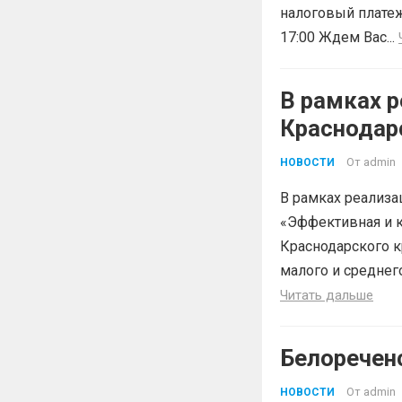
налоговый платеж
17:00 Ждем Вас...
В рамках р
Краснодар
«Эффектив
От
admin
НОВОСТИ
В рамках реализа
«Эффективная и к
Краснодарского к
малого и среднег
Читать дальше
Белоречен
От
admin
НОВОСТИ