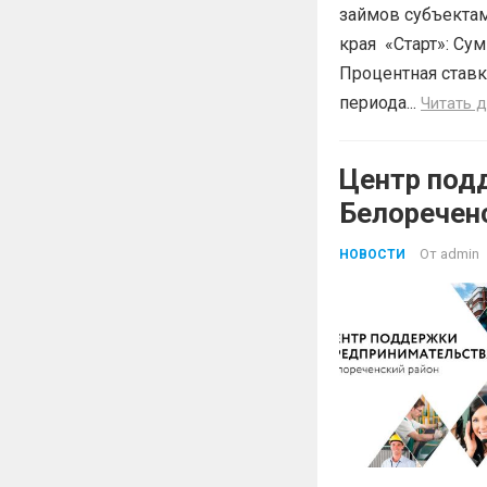
займов субъектам
края «Старт»: Сум
Процентная ставк
периода...
Читать 
Центр под
Белоречен
Краснодар
От
admin
НОВОСТИ
БЕСПЛАТН