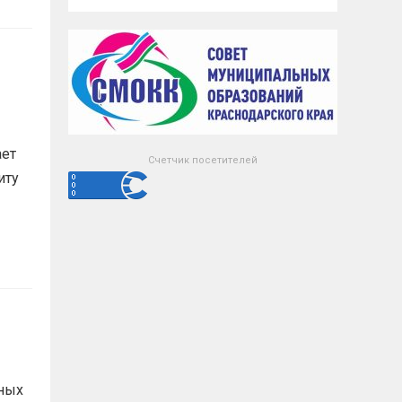
ает
Счетчик посетителей
иту
ных