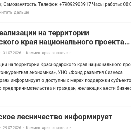
; Самозанятость. Телефон: +79892903917 Часы работы: 08:
Читать дальше
еализации на территории
ского края национального проекта
ная и конкурентная экономика»
·
31.07.2026
·
Комментарии отключены
ции на территории Краснодарского края национального про
онкурентная экономика», УНО «Фонд развития бизнеса
рая» информирует о доступных мерах поддержки субъект
о предпринимательства и граждан, желающих вести бизне
ское лесничество информирует
·
29.07.2026
·
Комментарии отключены