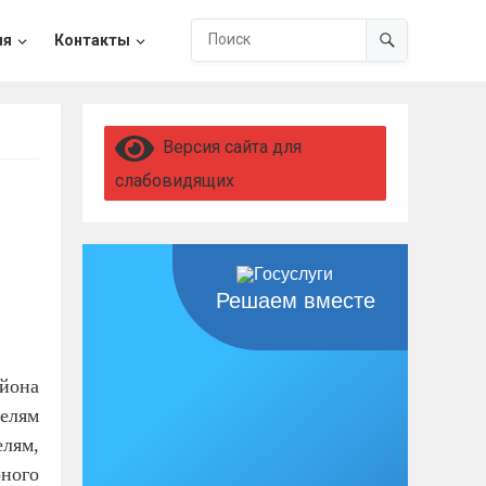
ия
Контакты
Версия сайта для
слабовидящих
Решаем вместе
йона
телям
лям,
ного