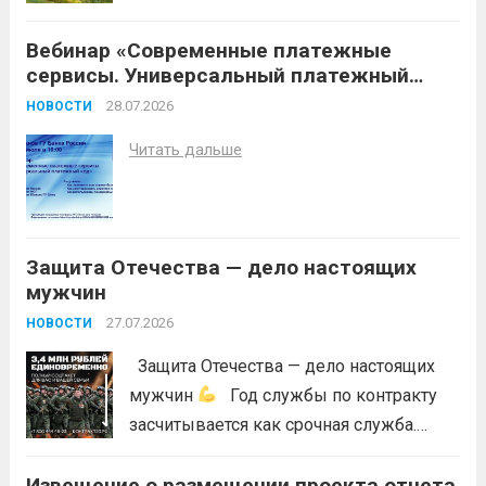
условий (повышение температуры
Вебинар «Современные платежные
воздуха, отсутствие осадков,
сервисы. Универсальный платежный
порывистый ветер), в целях
код»
недопущения ухудшения лесопожарной
28.07.2026
НОВОСТИ
обстановки и предотвращения
Читать дальше
возникновений чрезвычайных
ситуаций в лесах, связанных с лесными
пожарами, в соответствии со ст. 53.5
Лесного...
Читать дальше
Защита Отечества — дело настоящих
мужчин
27.07.2026
НОВОСТИ
Защита Отечества — дело настоящих
мужчин
Год службы по контракту
засчитывается как срочная служба.
Перевод в другое подразделение
Извещение о размещении проекта отчета
невозможен без вашего согласия,