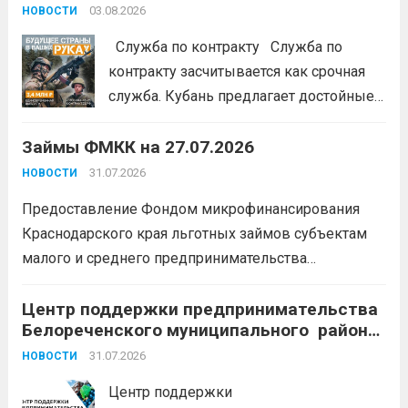
#ЭстафетаМоиФинансы
Читать дальше
03.08.2026
НОВОСТИ
Служба по контракту Служба по
контракту засчитывается как срочная
служба. Кубань предлагает достойные
условия для тех, кто готов встать на
Займы ФМКК на 27.07.2026
защиту Отечества:
3,4 млн рублей
единовременно;
бесплатный
31.07.2026
НОВОСТИ
земельный участок;
кредитные
Предоставление Фондом микрофинансирования
каникулы;
сохранение места...
Читать
Краснодарского края льготных займов субъектам
дальше
малого и среднего предпринимательства
Краснодарского края «Старт»: Сумма от 100 тыс. до
5 млн. рублей Срок от 7 мес. до 36 мес. Процентная
Центр поддержки предпринимательства
Белореченского муниципального района
ставка 0,1- 8,15 % годовых Возможно установление
Краснодарского края приглашает на
льготного периода...
31.07.2026
Читать дальше
НОВОСТИ
БЕСПЛАТНЫЕ КОНСУЛЬТАЦИИ
Центр поддержки