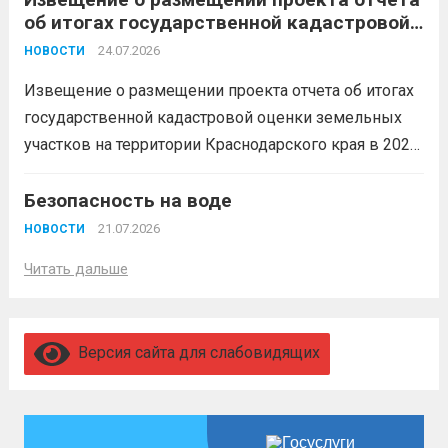
об итогах государственной кадастровой
увольнение по окончании срока
оценки земельных участков на
гарантировано. Регион предоставляет
24.07.2026
НОВОСТИ
территории Краснодарского края в 2026
бойцам множество мер поддержки:
году
Извещение о размещении проекта отчета об итогах
3,4 млн рублей единовременно;...
Читать
государственной кадастровой оценки земельных
дальше
участков на территории Краснодарского края в 2026
году, а также о порядке и сроках представления
замечаний к нему (скачать)
Безопасность на воде
Читать дальше
21.07.2026
НОВОСТИ
Читать дальше
Версия сайта для слабовидящих