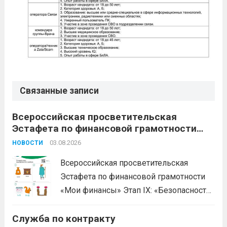
Связанные записи
Всероссийская просветительская
Эстафета по финансовой грамотности
«Мои финансы»
03.08.2026
НОВОСТИ
Всероссийская просветительская
Эстафета по финансовой грамотности
«Мои финансы» Этап IX: «Безопасность
денег в цифровой среде» Подробнее на
Служба по контракту
портале: моифинансы.рф