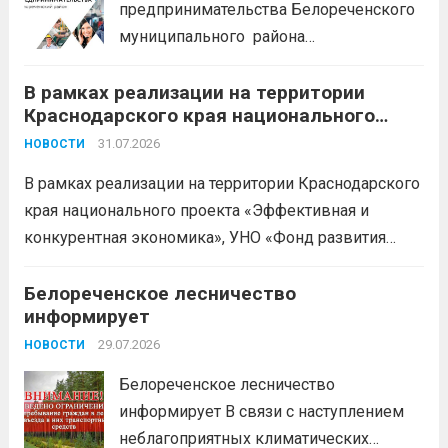
предпринимательства Белореченского
муниципального района
Краснодарского края приглашает на
В рамках реализации на территории
БЕСПЛАТНЫЕ КОНСУЛЬТАЦИИ
Краснодарского края национального
Бухгалтерский учет и заполнение
проекта «Эффективная и конкурентная
деклараций; Трудовое
31.07.2026
НОВОСТИ
экономика»
законодательство; Бизнес-
В рамках реализации на территории Краснодарского
планирование и правовое обеспечение;
края национального проекта «Эффективная и
Микрозаймы для предпринимателей по
конкурентная экономика», УНО «Фонд развития
низким ставкам; Единый налоговый
бизнеса Краснодарского края» информирует о
платеж; Самозанятость. Телефон:
доступных мерах поддержки субъектов малого и
Белореченское лесничество
+79892903917 Часы работы: 08:00-17:00
информирует
среднего предпринимательства и граждан,
Ждем Вас...
Читать дальше
желающих вести бизнес.
29.07.2026
Читать дальше
НОВОСТИ
Белореченское лесничество
информирует В связи с наступлением
неблагоприятных климатических