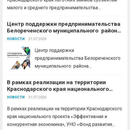
дальше
малого и среднего предпринимательства
Краснодарского края «Старт»: Сумма от 100 тыс. до
5 млн. рублей Срок от 7 мес. до 36 мес. Процентная
Центр поддержки предпринимательства
Белореченского муниципального района
ставка 0,1- 8,15 % годовых Возможно установление
Краснодарского края приглашает на
льготного периода...
31.07.2026
Читать дальше
НОВОСТИ
БЕСПЛАТНЫЕ КОНСУЛЬТАЦИИ
Центр поддержки
предпринимательства Белореченского
муниципального района
Краснодарского края приглашает на
В рамках реализации на территории
БЕСПЛАТНЫЕ КОНСУЛЬТАЦИИ
Краснодарского края национального
Бухгалтерский учет и заполнение
проекта «Эффективная и конкурентная
деклараций; Трудовое
31.07.2026
НОВОСТИ
экономика»
законодательство; Бизнес-
В рамках реализации на территории Краснодарского
планирование и правовое обеспечение;
края национального проекта «Эффективная и
Микрозаймы для предпринимателей по
конкурентная экономика», УНО «Фонд развития
низким ставкам; Единый налоговый