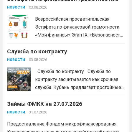
«Мои финансы»
03.08.2026
НОВОСТИ
Всероссийская просветительская
Эстафета по финансовой грамотности
«Мои финансы» Этап IX: «Безопасность
денег в цифровой среде» Подробнее на
Служба по контракту
портале: моифинансы.рф
#ЭстафетаМоиФинансы
Читать дальше
03.08.2026
НОВОСТИ
Служба по контракту Служба по
контракту засчитывается как срочная
служба. Кубань предлагает достойные
условия для тех, кто готов встать на
Займы ФМКК на 27.07.2026
защиту Отечества:
3,4 млн рублей
единовременно;
бесплатный
31.07.2026
НОВОСТИ
земельный участок;
кредитные
Предоставление Фондом микрофинансирования
каникулы;
сохранение места...
Читать
Краснодарского края льготных займов субъектам