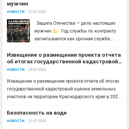
мужчин
27.07.2026
НОВОСТИ
Защита Отечества — дело настоящих
мужчин
Год службы по контракту
засчитывается как срочная служба.
Перевод в другое подразделение
Извещение о размещении проекта отчета
невозможен без вашего согласия,
об итогах государственной кадастровой
увольнение по окончании срока
оценки земельных участков на
гарантировано. Регион предоставляет
24.07.2026
НОВОСТИ
территории Краснодарского края в 2026
бойцам множество мер поддержки:
году
Извещение о размещении проекта отчета об итогах
3,4 млн рублей единовременно;...
Читать
государственной кадастровой оценки земельных
дальше
участков на территории Краснодарского края в 2026
году, а также о порядке и сроках представления
замечаний к нему (скачать)
Безопасность на воде
Читать дальше
21.07.2026
НОВОСТИ