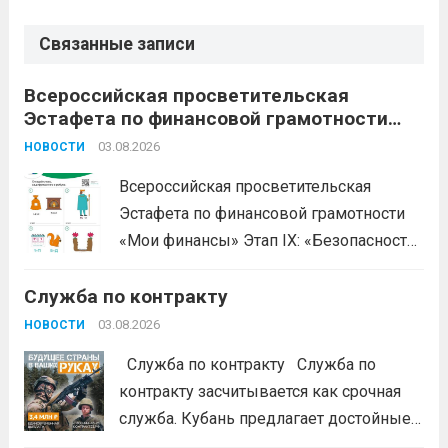
Связанные записи
Всероссийская просветительская
Эстафета по финансовой грамотности
«Мои финансы»
03.08.2026
НОВОСТИ
Всероссийская просветительская
Эстафета по финансовой грамотности
«Мои финансы» Этап IX: «Безопасность
денег в цифровой среде» Подробнее на
Служба по контракту
портале: моифинансы.рф
#ЭстафетаМоиФинансы
Читать дальше
03.08.2026
НОВОСТИ
Служба по контракту Служба по
контракту засчитывается как срочная
служба. Кубань предлагает достойные
условия для тех, кто готов встать на