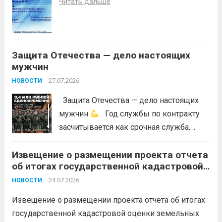
Читать дальше
возникновений чрезвычайных
ситуаций в лесах, связанных с лесными
пожарами, в соответствии со ст. 53.5
Лесного...
Читать дальше
Защита Отечества — дело настоящих
мужчин
27.07.2026
НОВОСТИ
Защита Отечества — дело настоящих
мужчин
Год службы по контракту
засчитывается как срочная служба.
Перевод в другое подразделение
Извещение о размещении проекта отчета
невозможен без вашего согласия,
об итогах государственной кадастровой
увольнение по окончании срока
оценки земельных участков на
гарантировано. Регион предоставляет
24.07.2026
НОВОСТИ
территории Краснодарского края в 2026
бойцам множество мер поддержки:
году
Извещение о размещении проекта отчета об итогах
3,4 млн рублей единовременно;...
Читать
государственной кадастровой оценки земельных
дальше