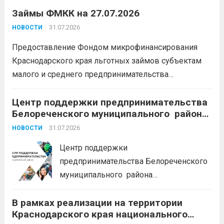
Займы ФМКК на 27.07.2026
защиту Отечества:
3,4 млн рублей
единовременно;
бесплатный
31.07.2026
НОВОСТИ
земельный участок;
кредитные
Предоставление Фондом микрофинансирования
каникулы;
сохранение места...
Читать
Краснодарского края льготных займов субъектам
дальше
малого и среднего предпринимательства
Краснодарского края «Старт»: Сумма от 100 тыс. до
5 млн. рублей Срок от 7 мес. до 36 мес. Процентная
Центр поддержки предпринимательства
Белореченского муниципального района
ставка 0,1- 8,15 % годовых Возможно установление
Краснодарского края приглашает на
льготного периода...
31.07.2026
Читать дальше
НОВОСТИ
БЕСПЛАТНЫЕ КОНСУЛЬТАЦИИ
Центр поддержки
предпринимательства Белореченского
муниципального района
Краснодарского края приглашает на
В рамках реализации на территории
БЕСПЛАТНЫЕ КОНСУЛЬТАЦИИ
Краснодарского края национального
Бухгалтерский учет и заполнение