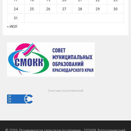
17
18
19
20
21
22
23
24
25
26
27
28
29
30
31
« ИЮЛ
Счетчик посетителей
© 2026
Дружненское сельское поселение
- 352609, Белореченский