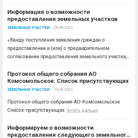
предоставления земельного участка,
Информация о возможности
администрация муниципального
предоставления земельных участков
образования Белореченский
муниципальный район Краснодарского
28.08.2025
ЗЕМЕЛЬНЫЕ УЧАСТКИ
края в соответствии с пп. 1 п. 1 ст. 39.18
«Ввиду поступления заявления граждан о
ЗК РФ информирует о возможности
предоставлении и (или) о предварительном
предоставления следующего
согласовании предоставления земельного участка,
земельного участка:...
Читать дальше
администрация муниципального образования
Белореченский район в соответствии с пп. 1 п. 1 ст.
Протокол общего собрания АО
Комсомольское. Список присутствующих
39.18 ЗК РФ информирует о возможности
предоставления следующего земельного участка:
19.08.2025
ЗЕМЕЛЬНЫЕ УЧАСТКИ
№ п/п...
Читать дальше
Протокол-общего-собрания-АО-Комсомольское
Список-присутствующих
Читать дальше
Информируем о возможности
предоставления следующего земельного