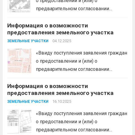
о предоставлении и (или) о
предоставления следующего
предварительном согласовании
земельного участка:...
Читать дальше
предоставления земельного участка,
Информация о возможности
администрация муниципального
предоставления земельного участка
образования Белореченский
муниципальный район Краснодарского
04.12.2025
ЗЕМЕЛЬНЫЕ УЧАСТКИ
края в соответствии с пп. 1 п. 1 ст. 39.18
«Ввиду поступления заявления граждан
ЗК РФ информирует о возможности
о предоставлении и (или) о
предоставления следующего
предварительном согласовании
земельного участка:...
Читать дальше
предоставления земельного участка,
Информация о возможности
администрация муниципального
предоставления земельного участка
образования Белореченский
муниципальный район Краснодарского
16.10.2025
ЗЕМЕЛЬНЫЕ УЧАСТКИ
края в соответствии с пп. 1 п. 1 ст. 39.18
«Ввиду поступления заявления граждан
ЗК РФ информирует о возможности
о предоставлении и (или) о
предоставления следующего
предварительном согласовании
земельного участка:...
Читать дальше