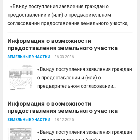
предоставления следующего земельного участка:...
«Ввиду поступления заявления граждан о
Читать дальше
предоставлении и (или) о предварительном
согласовании предоставления земельного участка,
администрация муниципального образования
Белореченский муниципальный район
Информация о возможности
предоставления земельного участка
Краснодарского края в соответствии с пп. 1 п. 1 ст.
39.18 ЗК РФ информирует о возможности
26.03.2026
ЗЕМЕЛЬНЫЕ УЧАСТКИ
предоставления следующего земельного...
Читать
«Ввиду поступления заявления граждан
дальше
о предоставлении и (или) о
предварительном согласовании
предоставления земельного участка,
Информация о возможности
администрация муниципального
предоставления земельного участка
образования Белореченский
муниципальный район Краснодарского
18.12.2025
ЗЕМЕЛЬНЫЕ УЧАСТКИ
края в соответствии с пп. 1 п. 1 ст. 39.18
«Ввиду поступления заявления граждан
ЗК РФ информирует о возможности