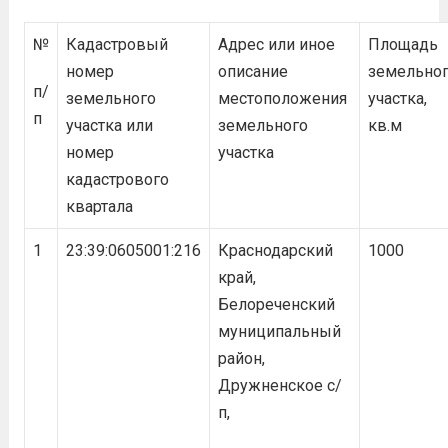
№
Кадастровый
Адрес или иное
Площадь
номер
описание
земельно
п/
земельного
местоположения
участка,
п
участка или
земельного
кв.м
номер
участка
кадастрового
квартала
1
23:39:0605001:216
Краснодарский
1000
край,
Белореченский
муниципальный
район,
Дружненское с/
п,