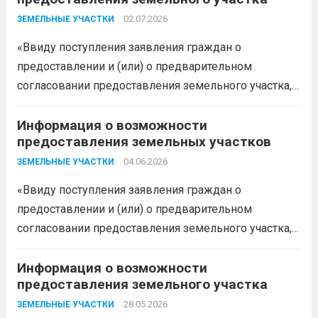
02.07.2026
ЗЕМЕЛЬНЫЕ УЧАСТКИ
«Ввиду поступления заявления граждан о
предоставлении и (или) о предварительном
согласовании предоставления земельного участка,
администрация муниципального образования
Белореченский муниципальный район
Информация о возможности
предоставления земельных участков
Краснодарского края в соответствии с пп. 1 п. 1 ст.
39.18 ЗК РФ информирует о возможности
04.06.2026
ЗЕМЕЛЬНЫЕ УЧАСТКИ
предоставления следующего земельного участка:...
«Ввиду поступления заявления граждан о
Читать дальше
предоставлении и (или) о предварительном
согласовании предоставления земельного участка,
администрация муниципального образования
Белореченский муниципальный район
Информация о возможности
предоставления земельного участка
Краснодарского края в соответствии с пп. 1 п. 1 ст.
39.18 ЗК РФ информирует о возможности
28.05.2026
ЗЕМЕЛЬНЫЕ УЧАСТКИ