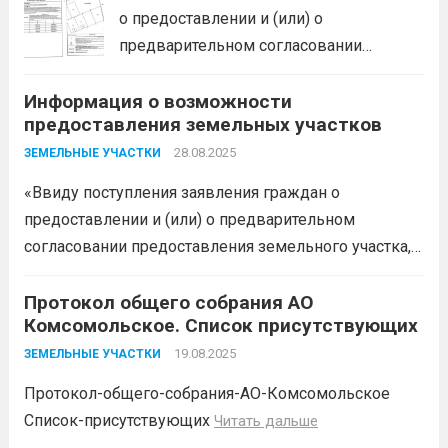
ЗК РФ информирует о возможности
о предоставлении и (или) о
предоставления следующего
предварительном согласовании
земельного участка:...
Читать дальше
предоставления земельного участка,
Информация о возможности
администрация муниципального
предоставления земельных участков
образования Белореченский
муниципальный район Краснодарского
28.08.2025
ЗЕМЕЛЬНЫЕ УЧАСТКИ
края в соответствии с пп. 1 п. 1 ст. 39.18
«Ввиду поступления заявления граждан о
ЗК РФ информирует о возможности
предоставлении и (или) о предварительном
предоставления следующего
согласовании предоставления земельного участка,
земельного участка:...
Читать дальше
администрация муниципального образования
Белореченский район в соответствии с пп. 1 п. 1 ст.
Протокол общего собрания АО
Комсомольское. Список присутствующих
39.18 ЗК РФ информирует о возможности
предоставления следующего земельного участка:
19.08.2025
ЗЕМЕЛЬНЫЕ УЧАСТКИ
№ п/п...
Читать дальше
Протокол-общего-собрания-АО-Комсомольское
Список-присутствующих
Читать дальше