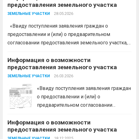
предоставления земельного участка
Краснодарского края в соответствии с пп. 1 п. 1 ст.
39.18 ЗК РФ информирует о возможности
28.05.2026
ЗЕМЕЛЬНЫЕ УЧАСТКИ
предоставления следующего земельного участка:...
«Ввиду поступления заявления граждан о
Читать дальше
предоставлении и (или) о предварительном
согласовании предоставления земельного участка,
администрация муниципального образования
Белореченский муниципальный район
Информация о возможности
предоставления земельного участка
Краснодарского края в соответствии с пп. 1 п. 1 ст.
39.18 ЗК РФ информирует о возможности
26.03.2026
ЗЕМЕЛЬНЫЕ УЧАСТКИ
предоставления следующего земельного...
Читать
«Ввиду поступления заявления граждан
дальше
о предоставлении и (или) о
предварительном согласовании
предоставления земельного участка,
Информация о возможности
администрация муниципального
предоставления земельного участка
образования Белореченский
муниципальный район Краснодарского
18.12.2025
ЗЕМЕЛЬНЫЕ УЧАСТКИ