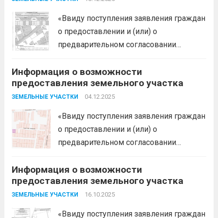
края в соответствии с пп. 1 п. 1 ст. 39.18
«Ввиду поступления заявления граждан
ЗК РФ информирует о возможности
о предоставлении и (или) о
предоставления следующего
предварительном согласовании
земельного участка:...
Читать дальше
предоставления земельного участка,
Информация о возможности
администрация муниципального
предоставления земельного участка
образования Белореченский
муниципальный район Краснодарского
04.12.2025
ЗЕМЕЛЬНЫЕ УЧАСТКИ
края в соответствии с пп. 1 п. 1 ст. 39.18
«Ввиду поступления заявления граждан
ЗК РФ информирует о возможности
о предоставлении и (или) о
предоставления следующего
предварительном согласовании
земельного участка:...
Читать дальше
предоставления земельного участка,
Информация о возможности
администрация муниципального
предоставления земельного участка
образования Белореченский
муниципальный район Краснодарского
16.10.2025
ЗЕМЕЛЬНЫЕ УЧАСТКИ
края в соответствии с пп. 1 п. 1 ст. 39.18
«Ввиду поступления заявления граждан