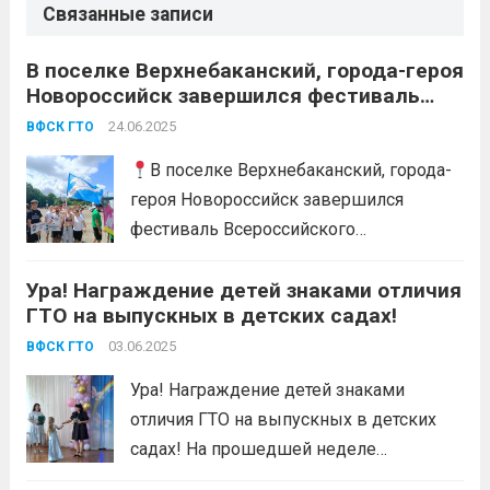
Связанные записи
В поселке Верхнебаканский, города-героя
Новороссийск завершился фестиваль
Всероссийского физкультурно-
24.06.2025
ВФСК ГТО
спортивного комплекса «Готов к труду и
обороне «, среди граждан, проживающих
В поселке Верхнебаканский, города-
в сельской местности.
героя Новороссийск завершился
фестиваль Всероссийского
физкультурно-спортивного комплекса
Ура! Награждение детей знаками отличия
«Готов к труду и обороне «, среди
ГТО на выпускных в детских садах!
граждан, проживающих в сельской
местности. 🕯В День памяти и скорби
03.06.2025
ВФСК ГТО
мероприятие началось с минуты
Ура! Награждение детей знаками
молчания, признавая важность
отличия ГТО на выпускных в детских
исторического наследия нашего
садах! На прошедшей неделе
государства и памяти...
Читать дальше
сотрудники центра тестирования ВФСК