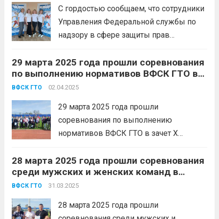
и обороне» (ГТО) для сотрудников
по Краснодарскому краю выполнили
С гордостью сообщаем, что сотрудники
«Кубань-Спас». Это мероприятие
нормативы ВФСК «Готов к труду и
Управления Федеральной службы по
подчеркнуло важность...
Читать дальше
обороне»!
надзору в сфере защиты прав
потребителей и благополучия человека
29 марта 2025 года прошли соревнования
по Краснодарскому краю выполнили
по выполнению нормативов ВФСК ГТО в
нормативы ВФСК «Готов к труду и
зачет X Сельских спортивных игр МО
обороне»! Участницы прошли
02.04.2025
ВФСК ГТО
Белореченский район в 2025 году.
испытания, соответствующие своей
29 марта 2025 года прошли
возрастной ступени. Мы увидели
соревнования по выполнению
невероятные усилия...
Читать дальше
нормативов ВФСК ГТО в зачет X
Сельских спортивных игр МО
28 марта 2025 года прошли соревнования
Белореченский район в 2025 году. В
среди мужских и женских команд в
минувшие выходные жители сельских
рамках Спартакиады предприятий,
поселений собрались, чтобы
31.03.2025
ВФСК ГТО
организаций, учреждений МО
продемонстрировать свою физическую
Белореченский район, включающие в
28 марта 2025 года прошли
подготовленность и стремление к
себя выполнение нормативов ВФСК ГТО.
соревнования среди мужских и