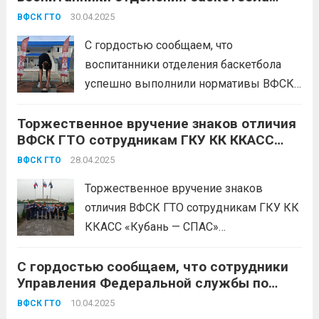
успешно выполнили нормативы ВФСК
военно-патриотического
30.04.2025
ВФСК ГТО
ГТО!
общественного движения «ЮНАРМИЯ»,
С гордостью сообщаем, что
воспитанников отделения бокса и
воспитанники отделения баскетбола
воспитанников футбольного клуба
успешно выполнили нормативы ВФСК
«Краснодар», посвященные 80-летию
ГТО! Это замечательное достижение не
Победы!
Эти соревнования стали...
Торжественное вручение знаков отличия
только свидетельствует о высоком
Читать дальше
ВФСК ГТО сотрудникам ГКУ КК ККАСС
уровне подготовки спортсменов, но и
«Кубань — СПАС» Белореченского
подтверждает их стремление к
28.04.2025
ВФСК ГТО
аварийно-спасательного отряда!
здоровому и активному образу жизни.
Торжественное вручение знаков
Команда усердно тренировалась и
отличия ВФСК ГТО сотрудникам ГКУ КК
проявила настоящую...
Читать дальше
ККАСС «Кубань — СПАС»
Белореченского аварийно-
С гордостью сообщаем, что сотрудники
спасательного отряда! 25 апреля 2025
Управления Федеральной службы по
года прошло значимое событие –
надзору в сфере защиты прав
вручение знаков отличия «Готов к труду
10.04.2025
ВФСК ГТО
потребителей и благополучия человека