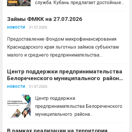
служба. Кубань предлагает достойные
условия для тех, кто готов встать на
Займы ФМКК на 27.07.2026
защиту Отечества:
3,4 млн рублей
единовременно;
бесплатный
31.07.2026
НОВОСТИ
земельный участок;
кредитные
Предоставление Фондом микрофинансирования
каникулы;
сохранение места...
Читать
Краснодарского края льготных займов субъектам
дальше
малого и среднего предпринимательства
Краснодарского края «Старт»: Сумма от 100 тыс. до
5 млн. рублей Срок от 7 мес. до 36 мес. Процентная
Центр поддержки предпринимательства
Белореченского муниципального района
ставка 0,1- 8,15 % годовых Возможно установление
Краснодарского края приглашает на
льготного периода...
31.07.2026
Читать дальше
НОВОСТИ
БЕСПЛАТНЫЕ КОНСУЛЬТАЦИИ
Центр поддержки
предпринимательства Белореченского
муниципального района
Краснодарского края приглашает на
В рамках реализации на территории
БЕСПЛАТНЫЕ КОНСУЛЬТАЦИИ