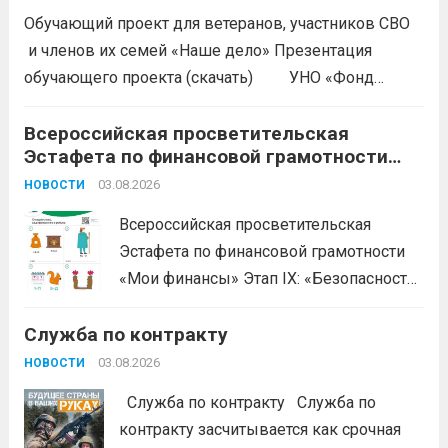
Обучающий проект для ветеранов, участников СВО
и членов их семей «Наше дело» Презентация
обучающего проекта (скачать) УНО «Фонд
развития бизнеса Краснодарского края»
продолжается прием заявок на бесплатное участие в
Всероссийская просветительская
Эстафета по финансовой грамотности
обучающем проекте «Наше дело». Обучение
«Мои финансы»
ориентировано на ветеранов боевых...
03.08.2026
Читать дальше
НОВОСТИ
Всероссийская просветительская
Эстафета по финансовой грамотности
«Мои финансы» Этап IX: «Безопасность
денег в цифровой среде» Подробнее на
Служба по контракту
портале: моифинансы.рф
#ЭстафетаМоиФинансы
Читать дальше
03.08.2026
НОВОСТИ
Служба по контракту Служба по
контракту засчитывается как срочная