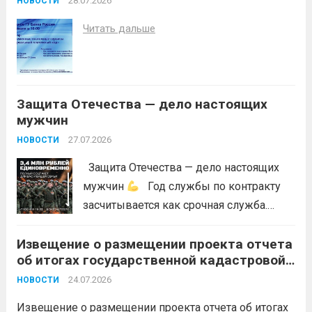
недопущения ухудшения лесопожарной
28.07.2026
НОВОСТИ
обстановки и предотвращения
Читать дальше
возникновений чрезвычайных
ситуаций в лесах, связанных с лесными
пожарами, в соответствии со ст. 53.5
Лесного...
Читать дальше
Защита Отечества — дело настоящих
мужчин
27.07.2026
НОВОСТИ
Защита Отечества — дело настоящих
мужчин
Год службы по контракту
засчитывается как срочная служба.
Перевод в другое подразделение
Извещение о размещении проекта отчета
невозможен без вашего согласия,
об итогах государственной кадастровой
увольнение по окончании срока
оценки земельных участков на
гарантировано. Регион предоставляет
24.07.2026
НОВОСТИ
территории Краснодарского края в 2026
бойцам множество мер поддержки:
году
Извещение о размещении проекта отчета об итогах