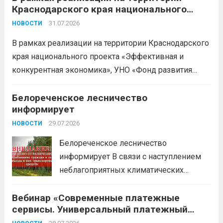
Краснодарского края национального
Бухгалтерский учет и заполнение
проекта «Эффективная и конкурентная
деклараций; Трудовое
31.07.2026
НОВОСТИ
экономика»
законодательство; Бизнес-
В рамках реализации на территории Краснодарского
планирование и правовое обеспечение;
края национального проекта «Эффективная и
Микрозаймы для предпринимателей по
конкурентная экономика», УНО «Фонд развития
низким ставкам; Единый налоговый
бизнеса Краснодарского края» информирует о
платеж; Самозанятость. Телефон:
доступных мерах поддержки субъектов малого и
Белореченское лесничество
+79892903917 Часы работы: 08:00-17:00
информирует
среднего предпринимательства и граждан,
Ждем Вас...
Читать дальше
желающих вести бизнес.
29.07.2026
Читать дальше
НОВОСТИ
Белореченское лесничество
информирует В связи с наступлением
неблагоприятных климатических
условий (повышение температуры
Вебинар «Современные платежные
воздуха, отсутствие осадков,
сервисы. Универсальный платежный
порывистый ветер), в целях
код»