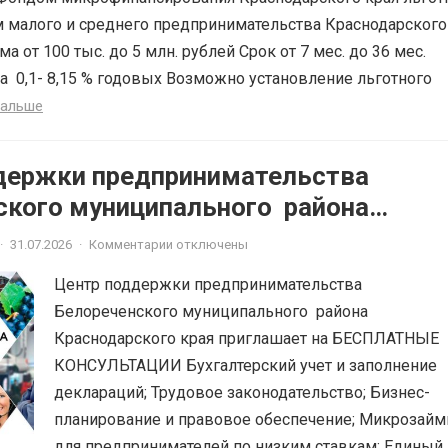
 малого и среднего предпринимательства Краснодарского
ма от 100 тыс. до 5 млн. рублей Срок от 7 мес. до 36 мес.
а 0,1- 8,15 % годовых Возможно установление льготного
дальше
держки предпринимательства
ского муниципального района
ского края приглашает на
·
31.07.2026
·
Комментарии отключены
ЫЕ КОНСУЛЬТАЦИИ
Центр поддержки предпринимательства
Белореченского муниципального района
Краснодарского края приглашает на БЕСПЛАТНЫЕ
КОНСУЛЬТАЦИИ Бухгалтерский учет и заполнение
деклараций; Трудовое законодательство; Бизнес-
планирование и правовое обеспечение; Микрозай
для предпринимателей по низким ставкам; Единый