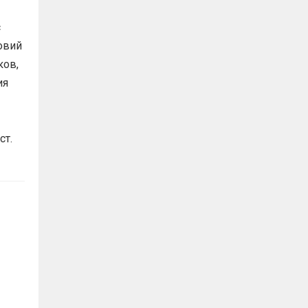
с
овий
ков,
ия
ст.