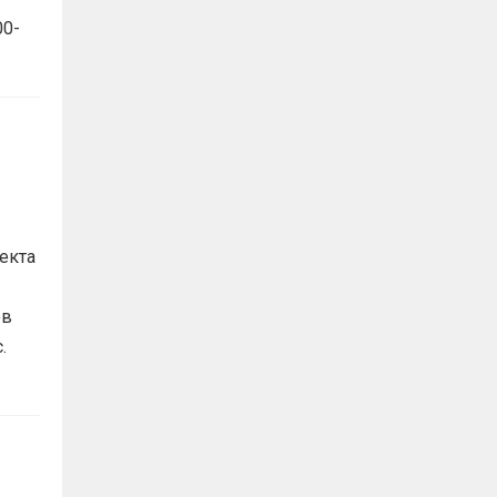
00-
екта
ов
с.