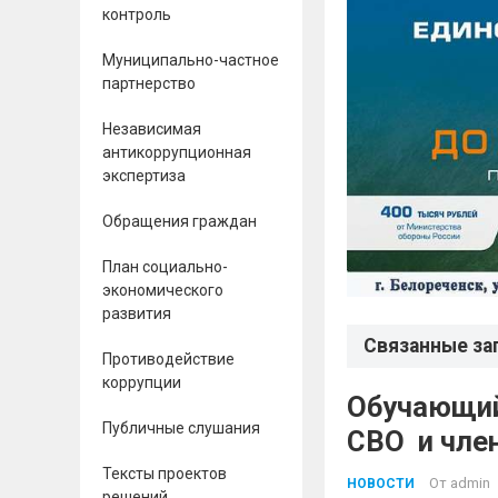
контроль
Муниципально-частное
партнерство
Независимая
антикоррупционная
экспертиза
Обращения граждан
План социально-
экономического
развития
Связанные за
Противодействие
коррупции
Обучающий
Публичные слушания
СВО и 
Тексты проектов
От
admin
НОВОСТИ
решений