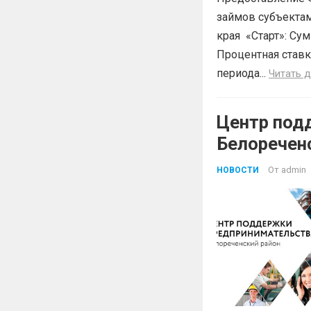
займов субъектам
края «Старт»: Сум
Процентная ставк
периода...
Читать 
Центр под
Белоречен
Краснодар
От
admin
НОВОСТИ
БЕСПЛАТН