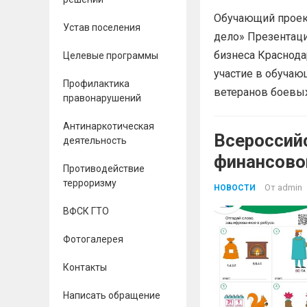
Обучающий проект
Устав поселения
дело» Презентац
бизнеса Краснода
Целевые программы
участие в обучаю
Профилактика
ветеранов боевых
правонарушений
Антинаркотическая
Всероссий
деятельность
финансово
Противодействие
терроризму
От
admin
НОВОСТИ
ВФСК ГТО
Фотогалерея
Контакты
Написать обращение