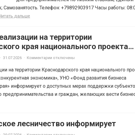
; Самозанятость. Телефон: +79892903917 Часы работы: 08:
Читать дальше
еализации на территории
ского края национального проекта
ная и конкурентная экономика»
·
31.07.2026
·
Комментарии отключены
ции на территории Краснодарского края национального про
онкурентная экономика», УНО «Фонд развития бизнеса
рая» информирует о доступных мерах поддержки субъект
о предпринимательства и граждан, желающих вести бизне
ское лесничество информирует
·
29.07.2026
·
Комментарии отключены