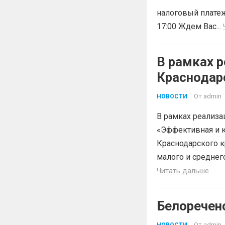
налоговый платеж
17:00 Ждем Вас...
В рамках р
Краснодар
«Эффектив
От
admin
НОВОСТИ
В рамках реализа
«Эффективная и к
Краснодарского к
малого и среднег
Читать дальше
Белоречен
От
admin
НОВОСТИ