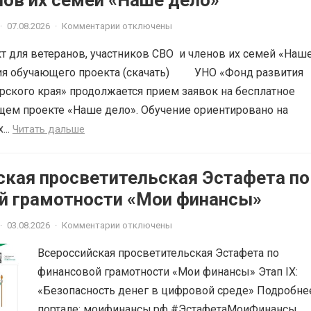
членов их семей «Наше дело»
·
07.08.2026
·
Комментарии отключены
 для ветеранов, участников СВО и членов их семей «Наш
ия обучающего проекта (скачать) УНО «Фонд развития
рского края» продолжается прием заявок на бесплатное
щем проекте «Наше дело». Обучение ориентировано на
...
Читать дальше
ская просветительская Эстафета по
й грамотности «Мои финансы»
·
03.08.2026
·
Комментарии отключены
Всероссийская просветительская Эстафета по
финансовой грамотности «Мои финансы» Этап IX:
«Безопасность денег в цифровой среде» Подробне
портале: моифинансы.рф #ЭстафетаМоиФинансы