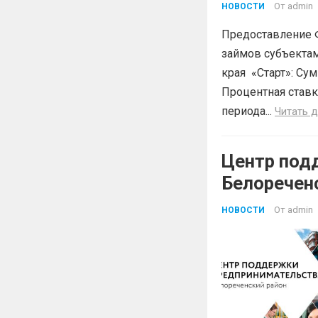
От
admin
НОВОСТИ
Предоставление 
займов субъектам
края «Старт»: Сум
Процентная ставк
периода...
Читать 
Центр под
Белоречен
Краснодар
От
admin
НОВОСТИ
БЕСПЛАТН