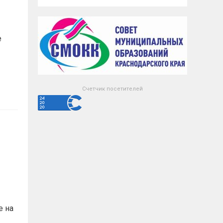
е
Счетчик посетителей
е на