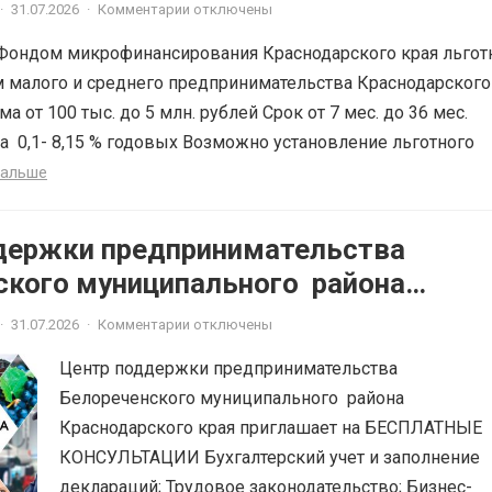
·
31.07.2026
·
Комментарии отключены
Фондом микрофинансирования Краснодарского края льгот
 малого и среднего предпринимательства Краснодарского
ма от 100 тыс. до 5 млн. рублей Срок от 7 мес. до 36 мес.
а 0,1- 8,15 % годовых Возможно установление льготного
дальше
держки предпринимательства
ского муниципального района
ского края приглашает на
·
31.07.2026
·
Комментарии отключены
ЫЕ КОНСУЛЬТАЦИИ
Центр поддержки предпринимательства
Белореченского муниципального района
Краснодарского края приглашает на БЕСПЛАТНЫЕ
КОНСУЛЬТАЦИИ Бухгалтерский учет и заполнение
деклараций; Трудовое законодательство; Бизнес-