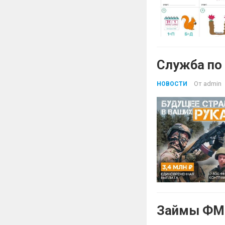
Служба по
От
admin
НОВОСТИ
Займы ФМК