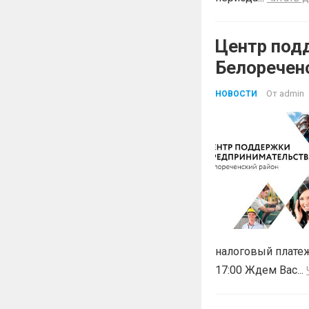
Центр под
Белоречен
Краснодар
От
admin
НОВОСТИ
БЕСПЛАТН
налоговый платеж
17:00 Ждем Вас...