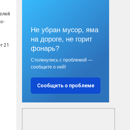
телей
о-
Не убран мусор, яма
на дороге, не горит
т 21
фонарь?
Столкнулись с проблемой —
сообщите о ней!
Сообщить о проблеме