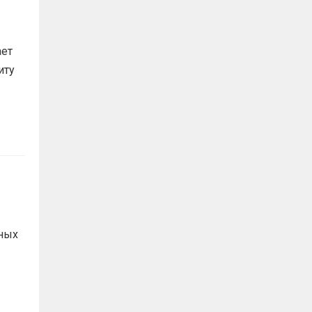
ает
иту
ных