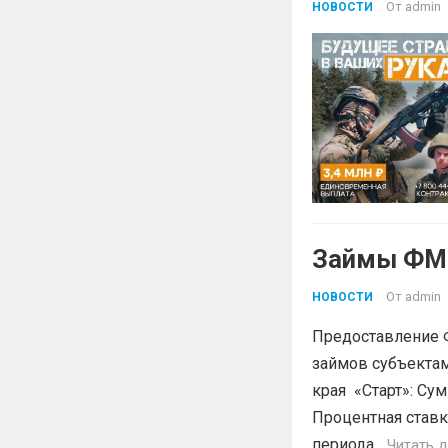
От
admin
НОВОСТИ
Займы ФМК
От
admin
НОВОСТИ
Предоставление 
займов субъектам
края «Старт»: Сум
Процентная ставк
периода...
Читать 