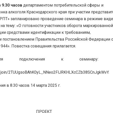
в 9.30 часов
департаментом потребительской сферы и
нка алкоголя Краснодарского края при участии представи
РПТ» запланировано проведение семинара в режиме виде
на тему: «О готовности участников оборота маркированной
ции средствами идентификации к требованиям,
 постановлением Правительства Российской Федерации о
1944». Повестка совещания прилагается.
ля подключения к семинару:
all/join/2TUUgsoBAhK0yL_NNeo2FlJRKHLXcCZb38SCnJgkWvY.
ия в 8.30 часов 14 марта 2025 г.
ПРОЕКТ