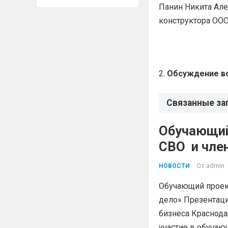
Панин Никита Але
конструктора ОО
Обсуждение в
Связанные за
Обучающий
СВО и 
От
admin
НОВОСТИ
Обучающий проект
дело» Презентац
бизнеса Краснода
участие в обучаю