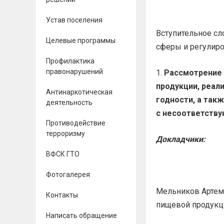
Устав поселения
Вступительное сл
Целевые программы
сферы и регулиро
Профилактика
правонарушений
Рассмотрение 
продукции, реал
Антинаркотическая
годности, а так
деятельность
с несоответств
Противодействие
терроризму
Докладчики:
ВФСК ГТО
Фотогалерея
Мельников Артем 
Контакты
пищевой продукц
Написать обращение