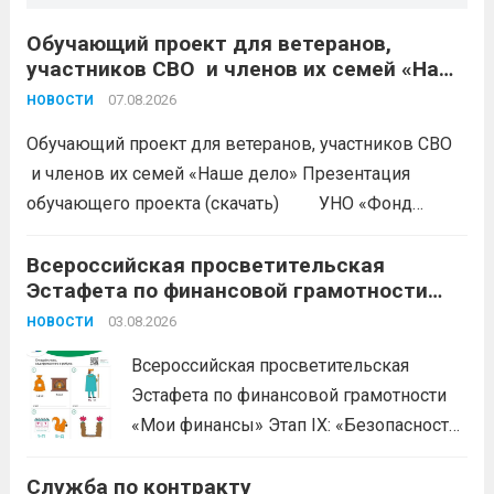
Обучающий проект для ветеранов,
участников СВО и членов их семей «Наше
дело»
07.08.2026
НОВОСТИ
Обучающий проект для ветеранов, участников СВО
и членов их семей «Наше дело» Презентация
обучающего проекта (скачать) УНО «Фонд
развития бизнеса Краснодарского края»
продолжается прием заявок на бесплатное участие в
Всероссийская просветительская
Эстафета по финансовой грамотности
обучающем проекте «Наше дело». Обучение
«Мои финансы»
ориентировано на ветеранов боевых...
03.08.2026
Читать дальше
НОВОСТИ
Всероссийская просветительская
Эстафета по финансовой грамотности
«Мои финансы» Этап IX: «Безопасность
денег в цифровой среде» Подробнее на
Служба по контракту
портале: моифинансы.рф