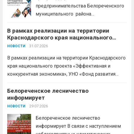
предпринимательства Белореченского
муниципального района
Краснодарского края приглашает на
В рамках реализации на территории
БЕСПЛАТНЫЕ КОНСУЛЬТАЦИИ
Краснодарского края национального
Бухгалтерский учет и заполнение
проекта «Эффективная и конкурентная
деклараций; Трудовое
31.07.2026
НОВОСТИ
экономика»
законодательство; Бизнес-
В рамках реализации на территории Краснодарского
планирование и правовое обеспечение;
края национального проекта «Эффективная и
Микрозаймы для предпринимателей по
конкурентная экономика», УНО «Фонд развития
низким ставкам; Единый налоговый
бизнеса Краснодарского края» информирует о
платеж; Самозанятость. Телефон:
доступных мерах поддержки субъектов малого и
Белореченское лесничество
+79892903917 Часы работы: 08:00-17:00
информирует
среднего предпринимательства и граждан,
Ждем Вас...
Читать дальше
желающих вести бизнес.
29.07.2026
Читать дальше
НОВОСТИ
Белореченское лесничество
информирует В связи с наступлением