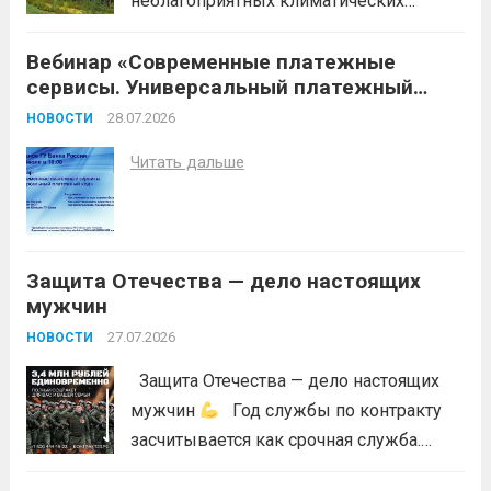
неблагоприятных климатических
условий (повышение температуры
Вебинар «Современные платежные
воздуха, отсутствие осадков,
сервисы. Универсальный платежный
порывистый ветер), в целях
код»
недопущения ухудшения лесопожарной
28.07.2026
НОВОСТИ
обстановки и предотвращения
Читать дальше
возникновений чрезвычайных
ситуаций в лесах, связанных с лесными
пожарами, в соответствии со ст. 53.5
Лесного...
Читать дальше
Защита Отечества — дело настоящих
мужчин
27.07.2026
НОВОСТИ
Защита Отечества — дело настоящих
мужчин
Год службы по контракту
засчитывается как срочная служба.
Перевод в другое подразделение