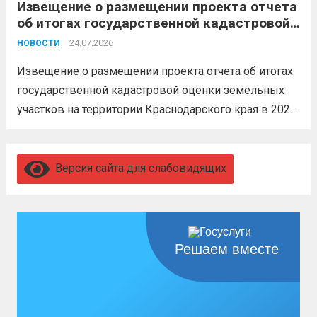
Извещение о размещении проекта отчета
невозможен без вашего согласия,
об итогах государственной кадастровой
увольнение по окончании срока
оценки земельных участков на
гарантировано. Регион предоставляет
24.07.2026
НОВОСТИ
территории Краснодарского края в 2026
бойцам множество мер поддержки:
году
Извещение о размещении проекта отчета об итогах
3,4 млн рублей единовременно;...
Читать
государственной кадастровой оценки земельных
дальше
участков на территории Краснодарского края в 2026
году, а также о порядке и сроках представления
замечаний к нему (скачать)
Читать дальше
Версия сайта для слабовидящих
Решаем вместе