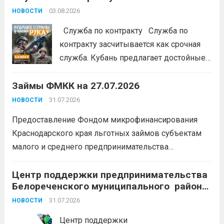
#ЭстафетаМоиФинансы
Читать дальше
03.08.2026
НОВОСТИ
Служба по контракту Служба по
контракту засчитывается как срочная
служба. Кубань предлагает достойные
условия для тех, кто готов встать на
Займы ФМКК на 27.07.2026
защиту Отечества:
3,4 млн рублей
единовременно;
бесплатный
31.07.2026
НОВОСТИ
земельный участок;
кредитные
Предоставление Фондом микрофинансирования
каникулы;
сохранение места...
Читать
Краснодарского края льготных займов субъектам
дальше
малого и среднего предпринимательства
Краснодарского края «Старт»: Сумма от 100 тыс. до
5 млн. рублей Срок от 7 мес. до 36 мес. Процентная
Центр поддержки предпринимательства
Белореченского муниципального района
ставка 0,1- 8,15 % годовых Возможно установление
Краснодарского края приглашает на
льготного периода...
31.07.2026
Читать дальше
НОВОСТИ
БЕСПЛАТНЫЕ КОНСУЛЬТАЦИИ
Центр поддержки