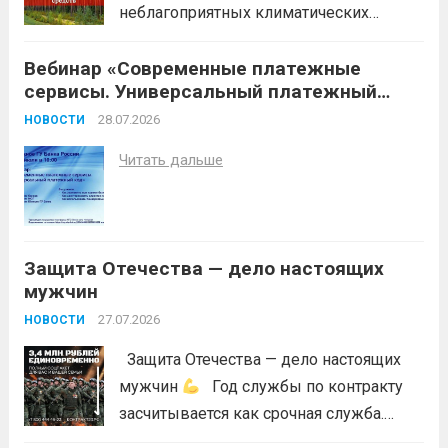
неблагоприятных климатических
условий (повышение температуры
Вебинар «Современные платежные
воздуха, отсутствие осадков,
сервисы. Универсальный платежный
порывистый ветер), в целях
код»
недопущения ухудшения лесопожарной
28.07.2026
НОВОСТИ
обстановки и предотвращения
Читать дальше
возникновений чрезвычайных
ситуаций в лесах, связанных с лесными
пожарами, в соответствии со ст. 53.5
Лесного...
Читать дальше
Защита Отечества — дело настоящих
мужчин
27.07.2026
НОВОСТИ
Защита Отечества — дело настоящих
мужчин
Год службы по контракту
засчитывается как срочная служба.
Перевод в другое подразделение