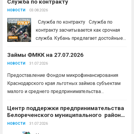
Служба по контракту
портале: моифинансы.рф
#ЭстафетаМоиФинансы
Читать дальше
03.08.2026
НОВОСТИ
Служба по контракту Служба по
контракту засчитывается как срочная
служба. Кубань предлагает достойные
условия для тех, кто готов встать на
Займы ФМКК на 27.07.2026
защиту Отечества:
3,4 млн рублей
единовременно;
бесплатный
31.07.2026
НОВОСТИ
земельный участок;
кредитные
Предоставление Фондом микрофинансирования
каникулы;
сохранение места...
Читать
Краснодарского края льготных займов субъектам
дальше
малого и среднего предпринимательства
Краснодарского края «Старт»: Сумма от 100 тыс. до
5 млн. рублей Срок от 7 мес. до 36 мес. Процентная
Центр поддержки предпринимательства
Белореченского муниципального района
ставка 0,1- 8,15 % годовых Возможно установление
Краснодарского края приглашает на
льготного периода...
31.07.2026
Читать дальше
НОВОСТИ
БЕСПЛАТНЫЕ КОНСУЛЬТАЦИИ