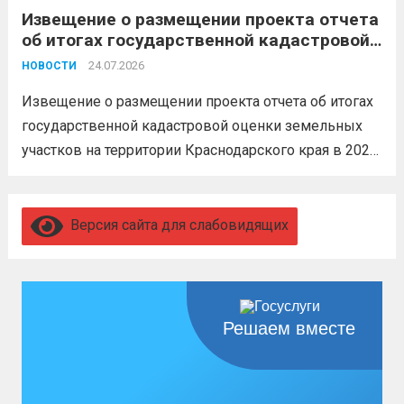
Извещение о размещении проекта отчета
невозможен без вашего согласия,
об итогах государственной кадастровой
увольнение по окончании срока
оценки земельных участков на
гарантировано. Регион предоставляет
24.07.2026
НОВОСТИ
территории Краснодарского края в 2026
бойцам множество мер поддержки:
году
Извещение о размещении проекта отчета об итогах
3,4 млн рублей единовременно;...
Читать
государственной кадастровой оценки земельных
дальше
участков на территории Краснодарского края в 2026
году, а также о порядке и сроках представления
замечаний к нему (скачать)
Читать дальше
Версия сайта для слабовидящих
Решаем вместе