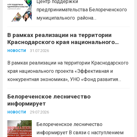
Центр поддержки
предпринимательства Белореченского
муниципального района
Краснодарского края приглашает на
В рамках реализации на территории
БЕСПЛАТНЫЕ КОНСУЛЬТАЦИИ
Краснодарского края национального
Бухгалтерский учет и заполнение
проекта «Эффективная и конкурентная
деклараций; Трудовое
31.07.2026
НОВОСТИ
экономика»
законодательство; Бизнес-
В рамках реализации на территории Краснодарского
планирование и правовое обеспечение;
края национального проекта «Эффективная и
Микрозаймы для предпринимателей по
конкурентная экономика», УНО «Фонд развития
низким ставкам; Единый налоговый
бизнеса Краснодарского края» информирует о
платеж; Самозанятость. Телефон:
доступных мерах поддержки субъектов малого и
Белореченское лесничество
+79892903917 Часы работы: 08:00-17:00
информирует
среднего предпринимательства и граждан,
Ждем Вас...
Читать дальше
желающих вести бизнес.
29.07.2026
Читать дальше
НОВОСТИ
Белореченское лесничество
информирует В связи с наступлением