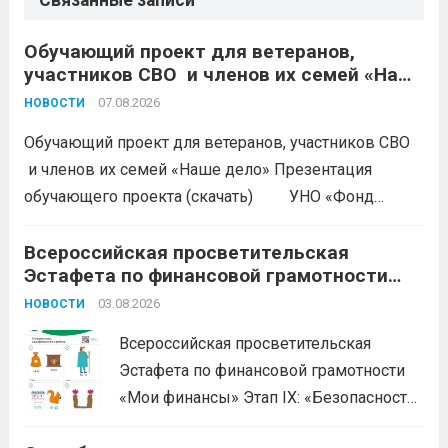
Связанные записи
Обучающий проект для ветеранов,
участников СВО и членов их семей «Наше
дело»
07.08.2026
НОВОСТИ
Обучающий проект для ветеранов, участников СВО
и членов их семей «Наше дело» Презентация
обучающего проекта (скачать) УНО «Фонд
развития бизнеса Краснодарского края»
продолжается прием заявок на бесплатное участие в
Всероссийская просветительская
Эстафета по финансовой грамотности
обучающем проекте «Наше дело». Обучение
«Мои финансы»
ориентировано на ветеранов боевых...
03.08.2026
Читать дальше
НОВОСТИ
Всероссийская просветительская
Эстафета по финансовой грамотности
«Мои финансы» Этап IX: «Безопасность
денег в цифровой среде» Подробнее на